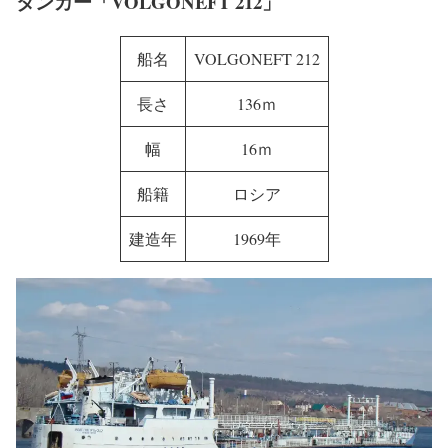
タンカー「VOLGONEFT 212」
船名
VOLGONEFT 212
長さ
136ｍ
幅
16ｍ
船籍
ロシア
建造年
1969年