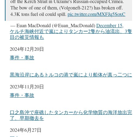
off the Kerch Strait in Ukraine's Russian-occupied Crimea.
The bow of one of them, (Volgoneft-212?) has broken off.
4.3K tons fuel oil could spill.
pic.twitter.com/MXFJq5SoxC
— Euan MacDonald (@Euan_MacDonald)
December 15,
ケルチ海峡付近で嵐によりタンカー2隻から油流出、3隻
2024
目の被災情報も
日付
2024年12月20日
関連理由
事件・事故
黒海沿岸にあるトルコの港で嵐により船体が真っ二つに
日付
2023年11月20日
関連理由
事件・事故
口之島沖で座礁したタンカーから化学物質の海洋放出完
了、早期撤去を
日付
2024年6月27日