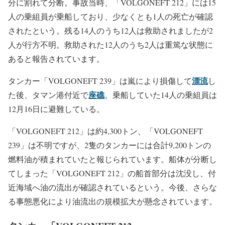
分に割れて分断。事故当時、「VOLGONEFT 212」には15
人の乗組員が乗船しており、少なくとも1人の死亡が確認
されたという。残る14人のうち12人は救助されましたが2
人が行方不明。救助された12人のうち2人は重篤な状態に
あると報告されています。
漂流
タンカー「VOLGONEFT 239」は嵐により損傷して
し
座礁
た後、タマン港付近で
。乗船していた14人の乗組員は
12月16日に避難している。
「VOLGONEFT 212」は約4,300トン、「VOLGONEFT
239」は不明ですが、2隻のタンカーには合計9,200トンの
燃料油が積まれていたと報じられています。船体が分断し
てしまった「VOLGONEFT 212」の船首部分は沈没し、付
近海域へ油の流出が確認されているという。今後、さらな
る事態悪化により油流出の規模拡大が懸念されています。