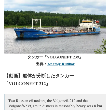
タンカー「VOLGONEFT 239」
出典：
Anatoly Rudkov
【動画】船体が分断したタンカー
「VOLGONEFT 212」
Two Russian oil tankers, the Volgoneft-212 and the
Volgoneft-239, are in distress in reasonably heavy seas 8 km