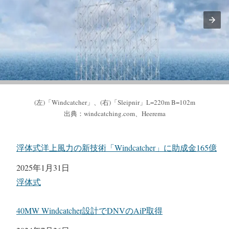
(左)「Windcatcher」、(右)「Sleipnir」L=220m B=102m
出典：windcatching.com、Heerema
浮体式洋上風力の新技術「Windcatcher」に助成金165億
日付
2025年1月31日
関連理由
浮体式
40MW Windcatcher設計でDNVのAiP取得