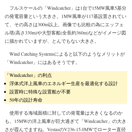
フルスケールの「Windcatcher」は1台で15MW風車5基分
の発電容量という大きさ。1MW風車が117基設置されてい
て、その高さは300m以上。画像でも比較の為にエッフェ
ル塔(高さ330m)や大型客船(全長約360m)などがイメージ図
に描かれていますが、とんでもない大きさ。
Wind Catching Systemsによると以下のようなメリットが
「Windcatcher」にはあるそうです。
「Windcatcher」の利点
浮体式洋上風車のエネルギー生産を最適化する設計
設置時に特殊な設置船が不要
50年の設計寿命
使用する海域面積に対しての発電量は大きくなるのか
も。15MWの洋上風車が巨大過ぎて「Windcatcher」の大き
さが霞んでますね。VestasのV236-15.0MWでローター直径