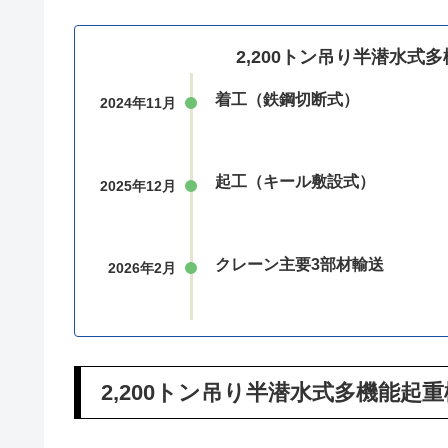
中国メディアで報じられている画像では、クレーン
クレーン主要3部材のうちAフレーム以外の部材に
2,200トン吊り半潜水式多機能起重機船の建造は、2
後の2025年12月に起工（キール敷設式）してお
明。
2,200トン吊り半潜水
着工（鉄鋼切断式）
2024年11月
起工（キール敷設式）
2025年12月