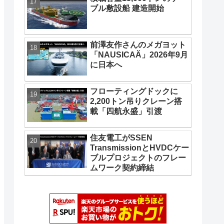
組み、ヒミツを徹底解明
Hanwha Oceanで2,600ト
ン吊りSEP起重機船建造開
始
東洋建設の自航式ケーブル
敷設船「DISCOVERY」引
渡し
積載容量15,000トンのケー
ブル敷設船 建造開始
前澤友作さんのメガヨット
「NAUSICAÄ」2026年9月
に日本へ