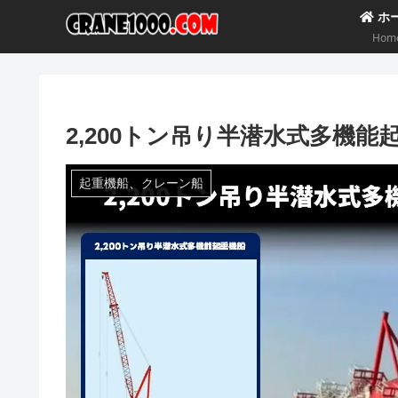
ホ
Hom
2,200トン吊り半潜水式多機
起重機船、クレーン船