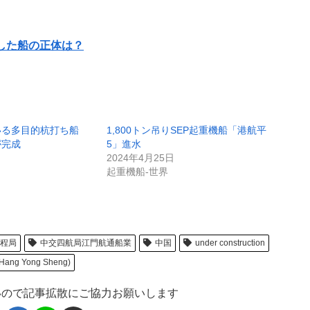
おり、格納時のAフレーム上端は甲板上から44.5ｍ。中国船
作業や港湾・埠頭建設の他に海洋救助・
サルベージ
など様々
風力関連の施工については書かれていませんでしたが、吊り
メンテナンスも可能なスペック。ただ、レグは搭載されてお
着底させた状態で作業をおこなう
着座式クレーン船
としての
した船の正体は？
いる多目的杭打ち船
1,800トン吊りSEP起重機船「港航平
が完成
5」進水
2024年4月25日