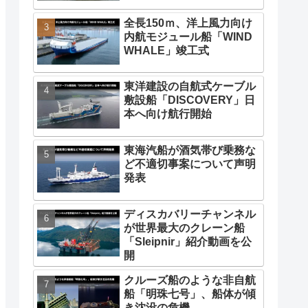
記事ランキング（月間）
日本初、商船三井の洋上風
力向け内航モジュール船
「WIND WHALE」引渡
日本初の洋上風力向け内航
モジュール船「WIND
WHALE」、長崎到着
全長150ｍ、洋上風力向け
内航モジュール船「WIND
WHALE」竣工式
東洋建設の自航式ケーブル
敷設船「DISCOVERY」日
本へ向け航行開始