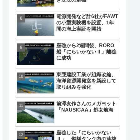
東海汽船が酒気帯び乗務な
ど不適切事案について声明
発表
ディスカバリーチャンネル
が世界最大のクレーン船
「Sleipnir」紹介動画を公
開
クルーズ船のような非自航
船「明珠七号」、船体が傾
き沈没の危機
電源開発など計6社がFAWT
の小型実験機を設置、1年
間の海上実証を開始
座礁から2週間後、RORO
船「にらいかないⅡ」離礁