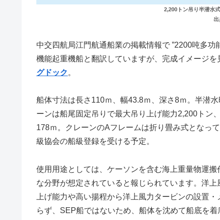
2,200トン吊り半潜
出
中交四航局江門航通船業の掲載情報で ”2200吨多功
機能起重機船と翻訳していますが、完成イメージを見
グドック
。
船体寸法は長さ110ｍ、幅43.8ｍ、深さ8ｍ。半潜水
ーンは船尾固定吊りで最大吊り上げ能力2,200トン