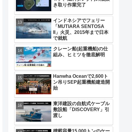
に成功
東亜建設工業が組織改編、
海洋資源開発室を新設して
取り組みを強化
前澤友作さんのメガヨット
「NAUSICAÄ」処女航海
座礁した「にらいかない
Ⅱ」、燃料タンク内の油抜
き取り作業完了
インドネシアでフェリー
「MUTIARA SENTOSA
II」火災、2015年まで日本
で就航
クレーン船(起重機船)の仕