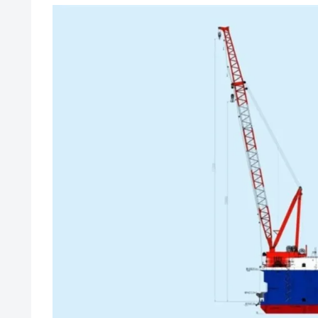
クレーン主要3部材輸送
2026年2月
2,200トン吊り半潜水式多機能起