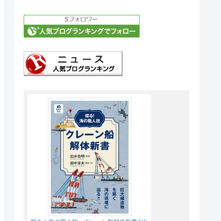
フローティングドックに
2,200トン吊りクレーン搭
載「四航永盛」引渡
住友電工がSSEN
TransmissionとHVDCケー
ブルプロジェクトのフレー
ムワーク契約締結