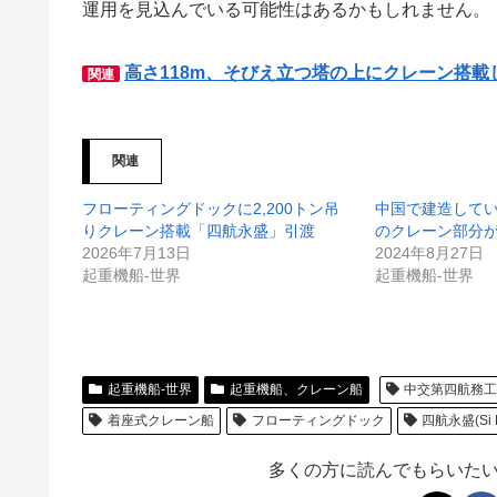
178ｍ。クレーンのAフレームは折り畳み式となって
級協会の船級登録を受ける予定。
使用用途としては、ケーソンを含む海上重量物運搬
な分野が想定されていると報じられています。洋上
上げ能力や高い揚程から洋上風力タービンの設置・
らず、SEP船ではないため、船体を沈めて船底を
運用を見込んでいる可能性はあるかもしれません。
高さ118m、そびえ立つ塔の上にクレーン搭載
関連
関連
フローティングドックに2,200トン吊
中国で建造して
りクレーン搭載「四航永盛」引渡
のクレーン部分
2026年7月13日
2024年8月27日