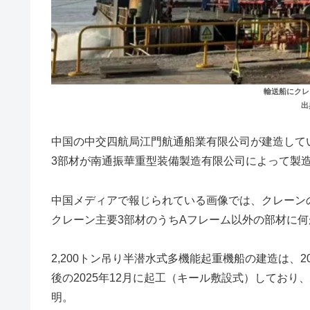
輸送船にクレ
出
中国の中交四航局江門航通船業有限公司が建造してい
3部材が南通振華重型装備製造有限公司によって製