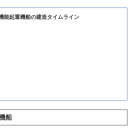
のAフレームを輸送船に積み込む様子が紹介されています。
何が含まれているのかは不明。
024年11月28日に鉄鋼切断式がおこなわれ着工。およそ1年
り、建造が進められている。完成・引き渡し時期については不
式多機能起重機船の建造タイムライン