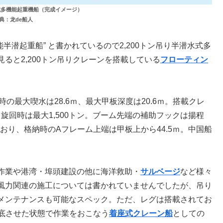
水式多機能起重機船（完成イメージ）
典：龙de船人
能半潜起重船” と書かれているので2,200トン吊り半潜水式多
ると2,200トン吊りクレーンを搭載している
フローティン
時の最大喫水は28.6ｍ、最大甲板深度は20.6ｍ。搭載クレ
、旋回時は最大1,500トン。ブーム先端の補助フックは揚程