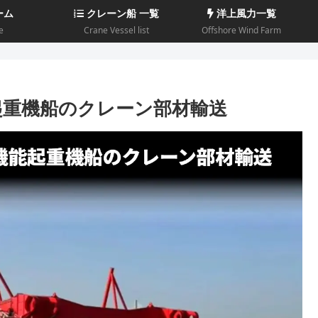
ーム
クレーン船 一覧
洋上風力一覧
e
Crane Vessel list
Offshore Wind Farm
能起重機船のクレーン部材輸送