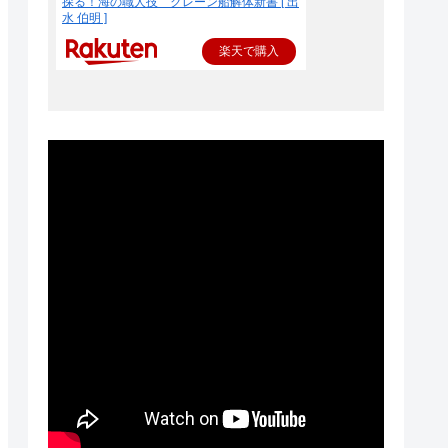
探る！海の職人技 クレーン船解体新書 [ 出
水 伯明 ]
楽天で購入