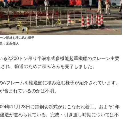
ーン部材を積み込む様子
典：龙de船人
る2,200トン吊り半潜水式多機能起重機船のクレーン主要
造され、輸送のために積み込みを完了しました。