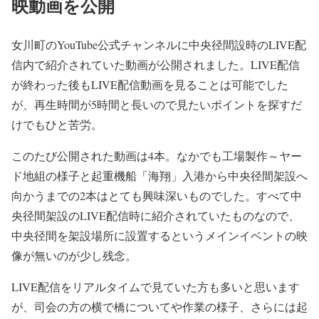
映動画を公開
女川町のYouTube公式チャンネルに中央径間設時のLIVE配
信内で紹介されていた動画が公開されました。LIVE配信
が終わった後もLIVE配信動画を見ることは可能でした
が、再生時間が5時間と長いので見たいポイントを探すだ
けでもひと苦労。
このたび公開された動画は4本。なかでも工場製作～ヤー
ド地組の様子と起重機船「海翔」入港から中央径間架設へ
向かうまでの2本はとても興味深いものでした。すべて中
央径間架設のLIVE配信時に紹介されていたものなので、
中央径間を架設場所に設置するというメインイベントの映
像が無いのが少し残念。
LIVE配信をリアルタイムで見ていた方も多いと思います
が、司会の方の横で橋についてや作業の様子、さらには起