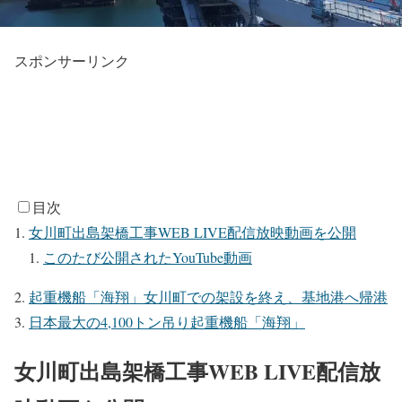
スポンサーリンク
目次
女川町出島架橋工事WEB LIVE配信放映動画を公開
このたび公開されたYouTube動画
起重機船「海翔」女川町での架設を終え、基地港へ帰港
日本最大の4,100トン吊り起重機船「海翔」
女川町出島架橋工事WEB LIVE配信放