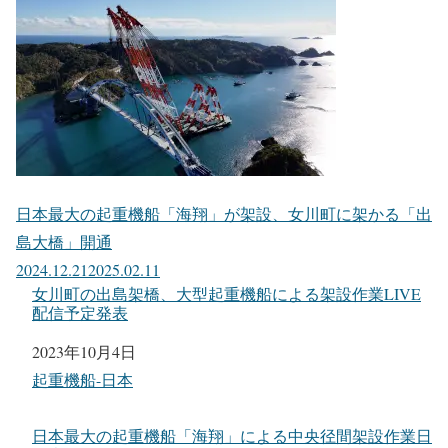
日本最大の起重機船「海翔」が架設、女川町に架かる「出
島大橋」開通
2024.12.21
2025.02.11
女川町の出島架橋、大型起重機船による架設作業LIVE
配信予定発表
日付
2023年10月4日
関連理由
起重機船-日本
日本最大の起重機船「海翔」による中央径間架設作業日