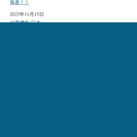
発表！！
日付
2023年11月15日
関連理由
起重機船-日本
悪天候で延期されていた起重機船「海翔」による出島架
橋の作業再開
日付
2023年11月5日
関連理由
起重機船-日本
カテゴリー:
起重機船-日本
、
起重機船、クレーン船
、
橋梁
タグ:
出島大橋
、
海翔
、
寄神建設
、
出島架橋
、
女川町
Crane1000
トップへ戻る