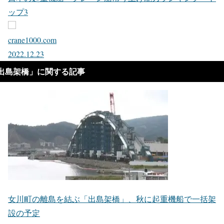
ップ3
crane1000.com
2022.12.23
出島架橋」に関する記事
女川町の離島を結ぶ「出島架橋」、秋に起重機船で一括架
設の予定