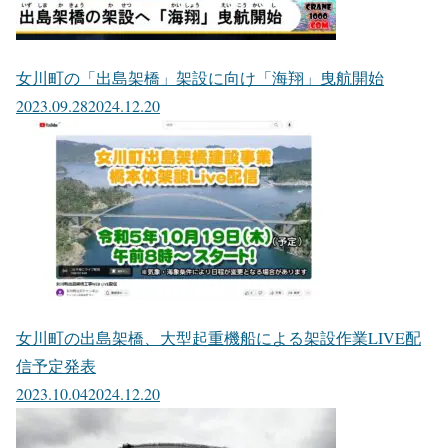
女川町の「出島架橋」架設に向け「海翔」曳航開始
2023.09.28
2024.12.20
女川町の出島架橋、大型起重機船による架設作業LIVE配
信予定発表
2023.10.04
2024.12.20