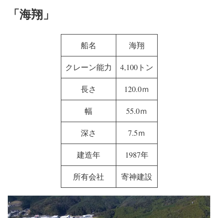
「海翔」
船名
海翔
クレーン能力
4,100トン
長さ
120.0ｍ
幅
55.0ｍ
深さ
7.5ｍ
建造年
1987年
所有会社
寄神建設