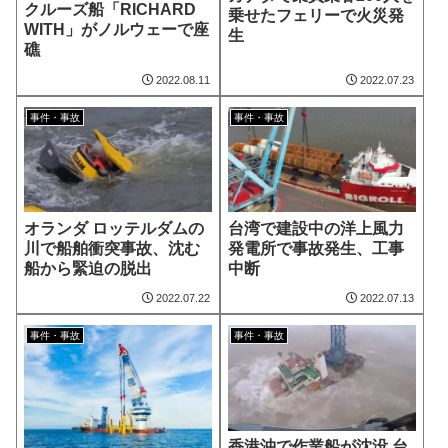
クルーズ船「RICHARD
乗せたフェリーで火災発
WITH」がノルウェーで座
生
礁
2022.08.11
2022.07.23
事件・事故
事件・事故
オランダ ロッテルダムの
台湾で建設中の洋上風力
川で船舶衝突事故、沈む
発電所で事故発生、工事
船から緊迫の脱出
中断
2022.07.22
2022.07.13
事件・事故
事件・事故
香港沖で作業船が沈没 台