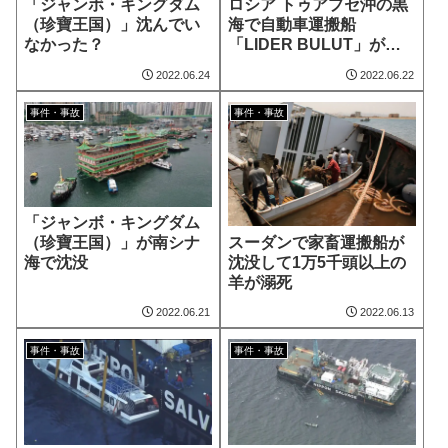
「ジャンボ・キングダム
ロシア トゥアプセ沖の黒
（珍寶王国）」沈んでい
海で自動車運搬船
なかった？
「LIDER BULUT」が座
礁
2022.06.24
2022.06.22
事件・事故
事件・事故
「ジャンボ・キングダム
スーダンで家畜運搬船が
（珍寶王国）」が南シナ
沈没して1万5千頭以上の
海で沈没
羊が溺死
2022.06.21
2022.06.13
事件・事故
事件・事故