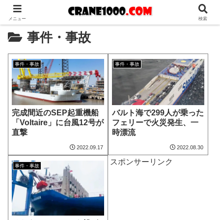
メニュー
検索
事件・事故
事件・事故
事件・事故
バルト海で299人が乗った
完成間近のSEP起重機船
フェリーで火災発生、一
「Voltaire」に台風12号が
時漂流
直撃
2022.09.17
2022.08.30
スポンサーリンク
事件・事故