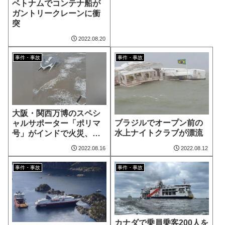
ベトナムでコンテナ船が
ガントリークレーンに衝
突
2022.08.20
事件・事故
事件・事故
大阪・関西万博のスペシ
ブラジルでオープン前の
ャルサポーター「ポリマ
水上ナイトクラブが漂流
号」がインドで火災、漂
流
2022.08.16
2022.08.12
事件・事故
事件・事故
カナダで乗員乗客200人を