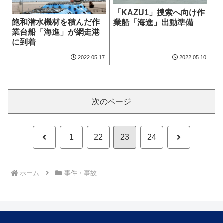
「KAZU1」捜索へ向け作
飽和潜水機材を積んだ作
業船「海進」出動準備
業台船「海進」が網走港
に到着
2022.05.17
2022.05.10
次のページ
前
次
1
22
23
24
へ
へ
ホーム
事件・事故