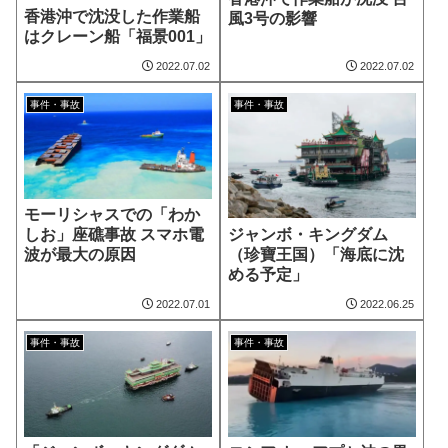
香港沖で沈没した作業船
風3号の影響
はクレーン船「福景001」
2022.07.02
2022.07.02
事件・事故
事件・事故
モーリシャスでの「わか
ジャンボ・キングダム
しお」座礁事故 スマホ電
（珍寶王国）「海底に沈
波が最大の原因
める予定」
2022.07.01
2022.06.25
事件・事故
事件・事故