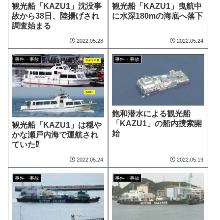
観光船「KAZU1」沈没事
観光船「KAZU1」曳航中
故から38日、陸揚げされ
に水深180mの海底へ落下
調査始まる
2022.05.28
2022.05.24
事件・事故
事件・事故
飽和潜水による観光船
「KAZU1」の船内捜索開
観光船「KAZU1」は穏や
始
かな瀬戸内海で運航され
ていた⁉
2022.05.24
2022.05.19
事件・事故
事件・事故