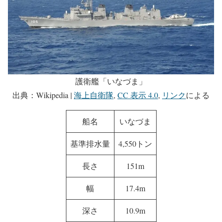
護衛艦「いなづま」
出典：Wikipedia |
海上自衛隊
,
CC 表示 4.0
,
リンク
による
船名
いなづま
基準排水量
4,550トン
長さ
151m
幅
17.4m
深さ
10.9m