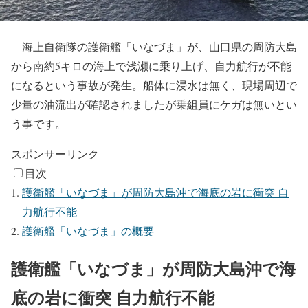
海上自衛隊の護衛艦「いなづま」が、山口県の周防大島
から南約5キロの海上で浅瀬に乗り上げ、自力航行が不能
になるという事故が発生。船体に浸水は無く、現場周辺で
少量の油流出が確認されましたが乗組員にケガは無いとい
う事です。
スポンサーリンク
目次
護衛艦「いなづま」が周防大島沖で海底の岩に衝突 自
力航行不能
護衛艦「いなづま」の概要
護衛艦「いなづま」が周防大島沖で海
底の岩に衝突 自力航行不能