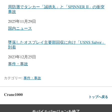
周防灘でタンカー「誠徳丸」と「SPINNER II」の衝突
事故
日付
2025年11月29日
関連理由
国内ニュース
墜落したオスプレイ主要部回収に向け「USNS Salvor」
到着
日付
2023年12月25日
関連理由
事件・事故
カテゴリー:
事件・事故
Crane1000
トップへ戻る
モバイルバージョンを終了