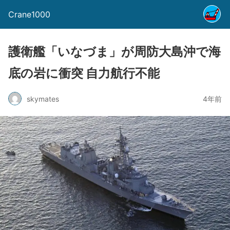
Crane1000
護衛艦「いなづま」が周防大島沖で海
底の岩に衝突 自力航行不能
skymates
4年前