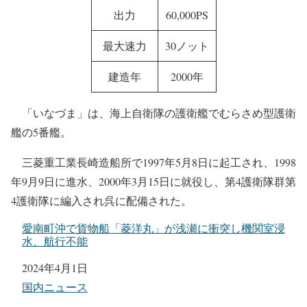
出力
60,000PS
最大速力
30ノット
建造年
2000年
「いなづま」は、海上自衛隊の護衛艦でむらさめ型護衛
艦の5番艦。
三菱重工業長崎造船所で1997年5月8日に起工され、1998
年9月9日に進水、2000年3月15日に就役し、第4護衛隊群第
4護衛隊に編入され呉に配備された。
愛南町沖で貨物船「菱洋丸」が浅瀬に衝突し機関室浸
水、航行不能
日付
2024年4月1日
関連理由
国内ニュース