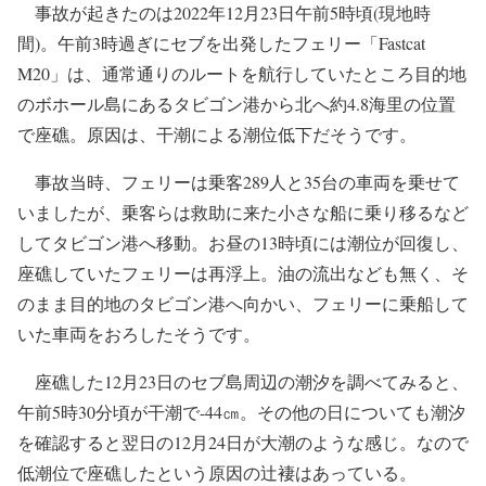
事故が起きたのは2022年12月23日午前5時頃(現地時
間)。午前3時過ぎにセブを出発したフェリー「Fastcat
M20」は、通常通りのルートを航行していたところ目的地
のボホール島にあるタビゴン港から北へ約4.8海里の位置
で座礁。原因は、干潮による潮位低下だそうです。
事故当時、フェリーは乗客289人と35台の車両を乗せて
いましたが、乗客らは救助に来た小さな船に乗り移るなど
してタビゴン港へ移動。お昼の13時頃には潮位が回復し、
座礁していたフェリーは再浮上。油の流出なども無く、そ
のまま目的地のタビゴン港へ向かい、フェリーに乗船して
いた車両をおろしたそうです。
座礁した12月23日のセブ島周辺の潮汐を調べてみると、
午前5時30分頃が干潮で-44㎝。その他の日についても潮汐
を確認すると翌日の12月24日が大潮のような感じ。なので
低潮位で座礁したという原因の辻褄はあっている。