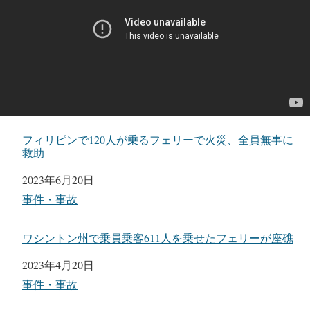
フィリピンで120人が乗るフェリーで火災、全員無事に
救助
日付
2023年6月20日
関連理由
事件・事故
ワシントン州で乗員乗客611人を乗せたフェリーが座礁
日付
2023年4月20日
関連理由
事件・事故