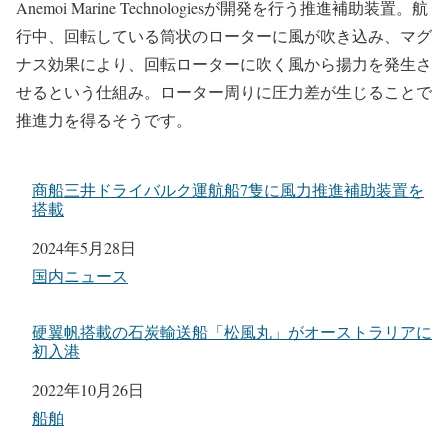
出典：MOL Techno-Trade
「ローターセイル」（ROTOR SAIL）とは、イギリスの
Anemoi Marine Technologiesが開発を行う推進補助装置。航
行中、回転している筒状のローターに風が吹き込み、マグ
ナス効果により、回転ローターに吹く風から揚力を発生さ
せるという仕組み。ローター周りに圧力差が生じることで
推進力を得るそうです。
商船三井ドライバルク運航船7隻に風力推進補助装置を
搭載
日付
2024年5月28日
関連理由
国内ニュース