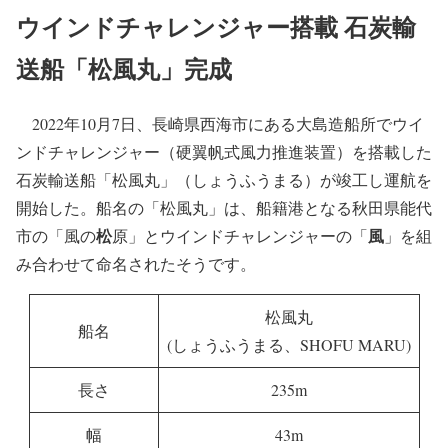
硬翼の高さは最大53m
5～8％のGHG削減効果
早速、オーストラリアへ向けて出港
ウインドチャレンジャー搭載船2隻目も建造予定
ウインドチャレンジャー搭載 石炭輸
送船「松風丸」完成
2022年10月7日、長崎県西海市にある大島造船所でウイ
ンドチャレンジャー（硬翼帆式風力推進装置）を搭載した
石炭輸送船「松風丸」（しょうふうまる）が竣工し運航を
開始した。船名の「松風丸」は、船籍港となる秋田県能代
松
風
市の「風の
原」とウインドチャレンジャーの「
」を組
み合わせて命名されたそうです。