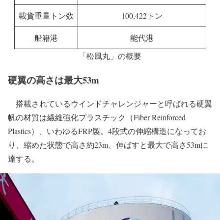
松風丸
船名
(しょうふうまる、SHOFU MARU)
長さ
235m
幅
43m
載貨重量トン数
100,422トン
船籍港
能代港
「松風丸」の概要
硬翼の高さは最大53m
搭載されているウインドチャレンジャーと呼ばれる硬翼
帆の材質は繊維強化プラスチック（Fiber Reinforced
Plastics）、いわゆるFRP製。4段式の伸縮構造になってお
り、縮めた状態で高さ約23m、伸ばすと最大で高さ53mに