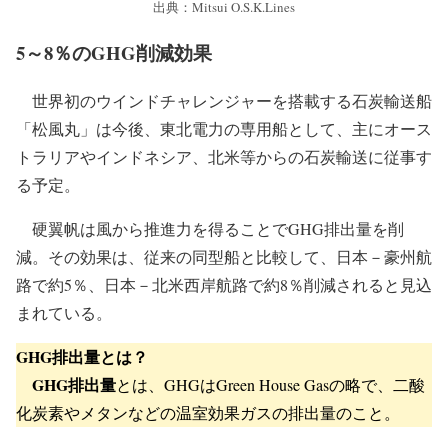
(左)縮帆時 約23m、(右)展帆時 約53m
出典：Mitsui O.S.K.Lines
5～8％のGHG削減効果
世界初のウインドチャレンジャーを搭載する石炭輸送船
「松風丸」は今後、東北電力の専用船として、主にオース
トラリアやインドネシア、北米等からの石炭輸送に従事す
る予定。
硬翼帆は風から推進力を得ることでGHG排出量を削
減。その効果は、従来の同型船と比較して、日本－豪州航
路で約5％、日本－北米西岸航路で約8％削減されると見込
まれている。