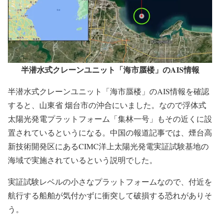
半潜水式クレーンユニット「海市蜃楼」のAIS情報
半潜水式クレーンユニット「海市蜃楼」のAIS情報を確認
すると、山東省 烟台市の沖合にいました。なので浮体式
太陽光発電プラットフォーム「集林一号」もその近くに設
置されているというになる。中国の報道記事では、煙台高
新技術開発区にあるCIMC洋上太陽光発電実証試験基地の
海域で実施されているという説明でした。
実証試験レベルの小さなプラットフォームなので、付近を
航行する船舶が気付かずに衝突して破損する恐れがありそ
う。