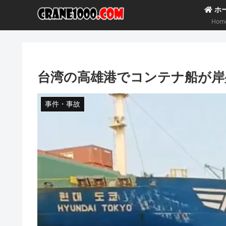
ホ
Hom
台湾の高雄港でコンテナ船が岸
事件・事故