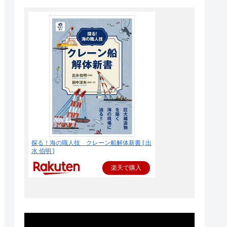
探る！海の職人技 クレーン船解体新書 [ 出
水 伯明 ]
楽天で購入