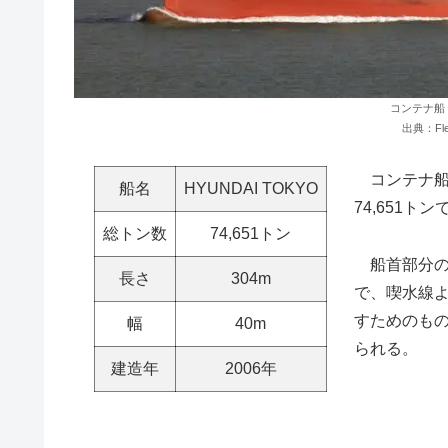
コンテナ船「
出典：Fle
コンテナ船「H
船名
HYUNDAI TOKYO
74,651ト
総トン数
74,651トン
船首部分の形
長さ
304m
で、喫水線
すためのも
幅
40m
られる。
建造年
2006年