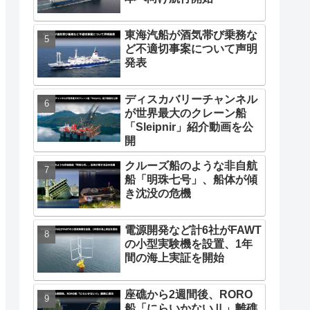
東海汽船が酒気帯び乗務な
ど不適切事案について声明
発表
ディスカバリーチャンネル
が世界最大のクレーン船
「Sleipnir」紹介動画を公
開
クルーズ船のような非自航
船「明珠七号」、船体が傾
き沈没の危機
電源開発など計6社がFAWT
の小型実験機を設置、1年
間の海上実証を開始
座礁から2週間後、RORO
船「にらいかないⅡ」離礁