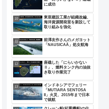
に成功
東亜建設工業が組織改編、
海洋資源開発室を新設して
取り組みを強化
前澤友作さんのメガヨット
「NAUSICAÄ」処女航海
座礁した「にらいかない
Ⅱ」、燃料タンク内の油抜
き取り作業完了
インドネシアでフェリー
「MUTIARA SENTOSA
II」火災、2015年まで日本
で就航
クレーン船(起重機船)の仕