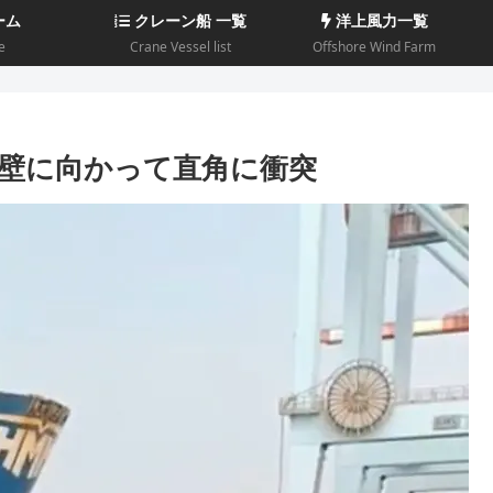
ーム
クレーン船 一覧
洋上風力一覧
e
Crane Vessel list
Offshore Wind Farm
壁に向かって直角に衝突