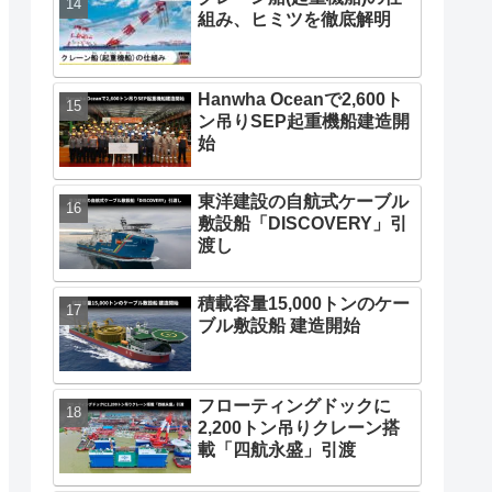
組み、ヒミツを徹底解明
Hanwha Oceanで2,600ト
ン吊りSEP起重機船建造開
始
東洋建設の自航式ケーブル
敷設船「DISCOVERY」引
渡し
積載容量15,000トンのケー
ブル敷設船 建造開始
フローティングドックに
2,200トン吊りクレーン搭
載「四航永盛」引渡