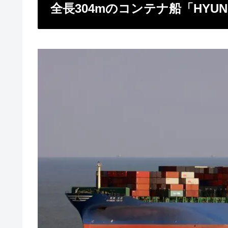
全長304mのコンテナ船「HYUND