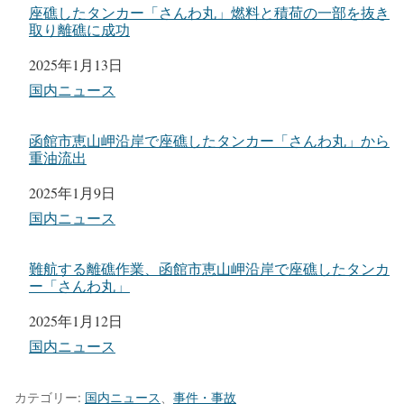
タンカー「さんわ丸」
出典：宮崎海運株式会社
座礁したタンカー「さんわ丸」燃料と積荷の一部を抜き
取り離礁に成功
日付
2025年1月13日
関連理由
国内ニュース
函館市恵山岬沿岸で座礁したタンカー「さんわ丸」から
重油流出
日付
2025年1月9日
関連理由
国内ニュース
難航する離礁作業、函館市恵山岬沿岸で座礁したタンカ