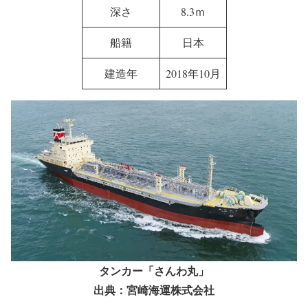
載貨重量トン
4,999トン
長さ
104.95ｍ
幅
16ｍ
深さ
8.3ｍ
船籍
日本
建造年
2018年10月