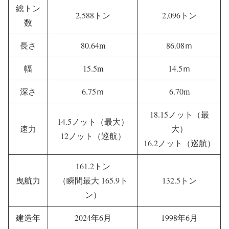
出典：The Nippon Salvage
「航洋丸」（2代
船名
「航洋丸」（3代目）
目）
総トン
2,588トン
2,096トン
数
長さ
80.64m
86.08ｍ
幅
15.5m
14.5ｍ
深さ
6.75ｍ
6.70m
18.15ノット（最
14.5ノット（最大）
速力
大）
12ノット（巡航）
16.2ノット（巡航）