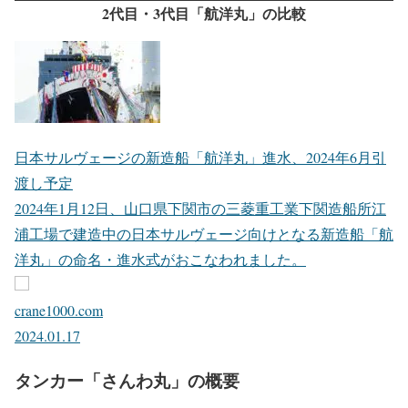
161.2トン
曳航力
（瞬間最大 165.9ト
132.5トン
ン）
建造年
2024年6月
1998年6月
2代目・3代目「航洋丸」の比較
日本サルヴェージの新造船「航洋丸」進水、2024年6月引
渡し予定
2024年1月12日、山口県下関市の三菱重工業下関造船所江
浦工場で建造中の日本サルヴェージ向けとなる新造船「航
洋丸」の命名・進水式がおこなわれました。