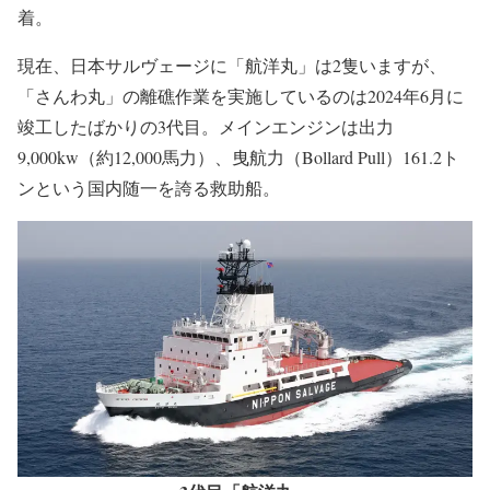
実施される予定。
AIS情報によると、離礁作業にあたっている「航洋丸」は
1月6日21時ごろに室蘭港を出港し、日付が変わった7日2時
ごろに「さんわ丸」座礁位置である函館市恵山岬付近に到
着。
現在、日本サルヴェージに「航洋丸」は2隻いますが、
「さんわ丸」の離礁作業を実施しているのは2024年6月に
竣工したばかりの3代目。メインエンジンは出力
9,000kw（約12,000馬力）、曳航力（Bollard Pull）161.2ト
ンという国内随一を誇る救助船。