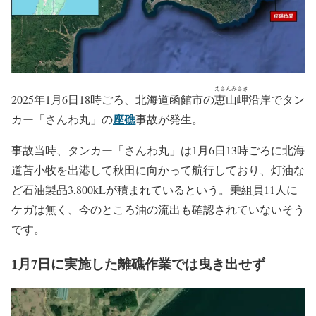
えさんみさき
2025年1月6日18時ごろ、北海道函館市の
恵山岬
沿岸でタン
座礁
カー「さんわ丸」の
事故が発生。
事故当時、タンカー「さんわ丸」は1月6日13時ごろに北海
道苫小牧を出港して秋田に向かって航行しており、灯油な
ど石油製品3,800kLが積まれているという。乗組員11人に
ケガは無く、今のところ油の流出も確認されていないそう