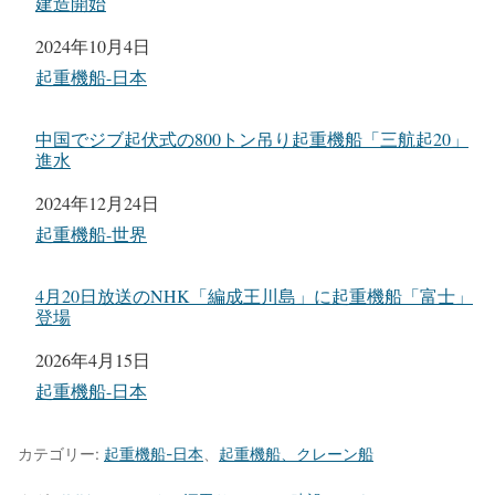
建造開始
日付
2024年10月4日
関連理由
起重機船-日本
中国でジブ起伏式の800トン吊り起重機船「三航起20」
進水
日付
2024年12月24日
関連理由
起重機船-世界
4月20日放送のNHK「編成王川島」に起重機船「富士」
登場
日付
2026年4月15日
関連理由
起重機船-日本
カテゴリー:
起重機船-日本
、
起重機船、クレーン船