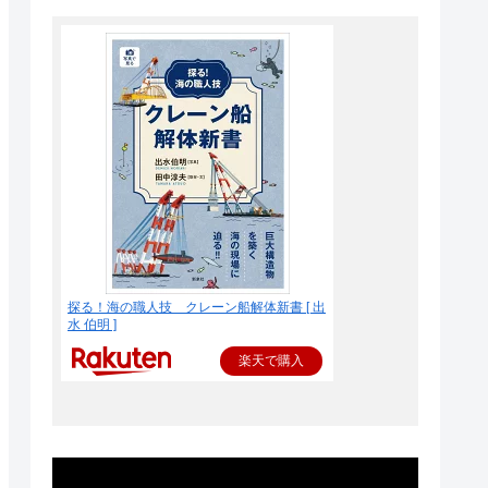
探る！海の職人技 クレーン船解体新書 [ 出
水 伯明 ]
楽天で購入