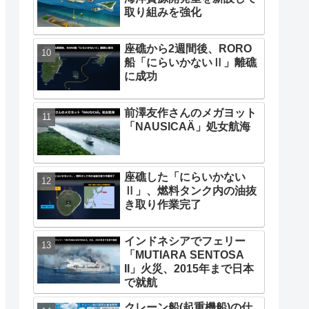
取り組みを強化
座礁から2週間後、RORO
船「にらいかないⅡ」離礁
に成功
前澤友作さんのメガヨット
「NAUSICAÄ」処女航海
座礁した「にらいかない
Ⅱ」、燃料タンク内の油抜
き取り作業完了
インドネシアでフェリー
「MUTIARA SENTOSA
II」火災、2015年まで日本
で就航
クレーン船(起重機船)の仕