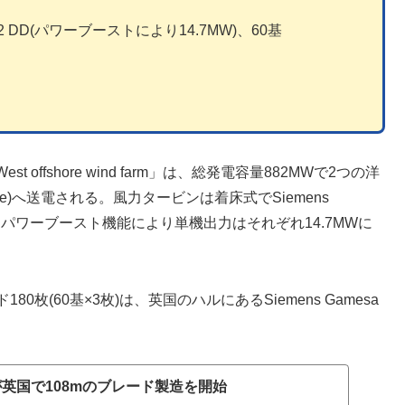
4-222 DD(パワーブーストにより14.7MW)、60基
ffshore wind farm」は、総発電容量882MWで2つの洋
ire)へ送電される。風力タービンは着床式でSiemens
る予定。パワーブースト機能により単機出力はそれぞれ14.7MWに
80枚(60基×3枚)は、英国のハルにあるSiemens Gamesa
esaが英国で108mのブレード製造を開始