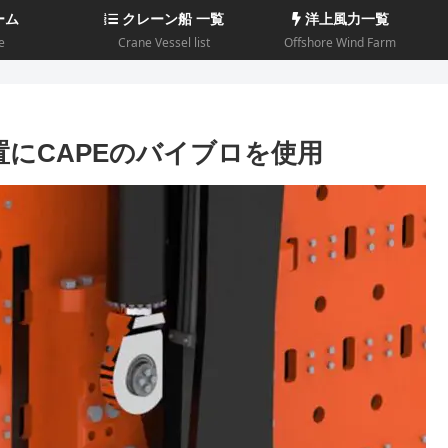
ーム
クレーン船 一覧
洋上風力一覧
e
Crane Vessel list
Offshore Wind Farm
設置にCAPEのバイブロを使用