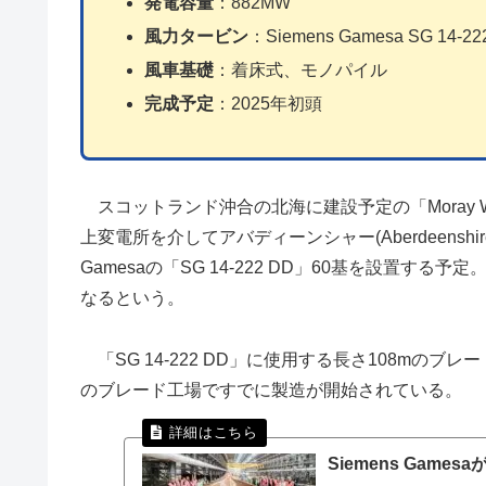
発電容量
：882MW
風力タービン
：Siemens Gamesa SG 1
風車基礎
：着床式、モノパイル
完成予定
：2025年初頭
スコットランド沖合の北海に建設予定の「Moray West o
上変電所を介してアバディーンシャー(Aberdeensh
Gamesaの「SG 14-222 DD」60基を設置す
なるという。
「SG 14-222 DD」に使用する長さ108mのブレード1
のブレード工場ですでに製造が開始されている。
Siemens Gam