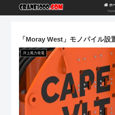
ホ
Hom
「Moray West」モノパイル
洋上風力発電