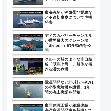
東海汽船が酒気帯び乗務な
ど不適切事案について声明
発表
ディスカバリーチャンネル
が世界最大のクレーン船
「Sleipnir」紹介動画を公
開
クルーズ船のような非自航
船「明珠七号」、船体が傾
き沈没の危機
電源開発など計6社がFAWT
の小型実験機を設置、1年
間の海上実証を開始
東亜建設工業が組織改編、
海洋資源開発室を新設して