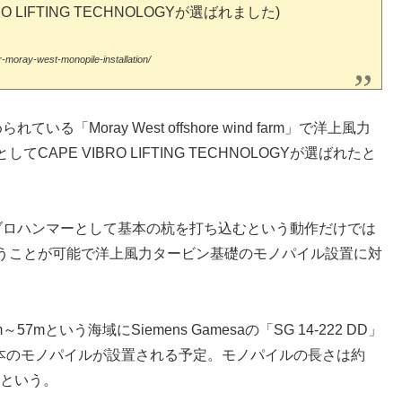
O LIFTING TECHNOLOGYが選ばれました)
r-moray-west-monopile-installation/
る「Moray West offshore wind farm」で洋上風力
PE VIBRO LIFTING TECHNOLOGYが選ばれたと
Yは、バイブロハンマーとして基本の杭を打ち込むという動作だけでは
うことが可能で洋上風力タービン基礎のモノパイル設置に対
22m～57mという海域にSiemens Gamesaの「SG 14-222 DD」
2本のモノパイルが設置される予定。モノパイルの長さは約
るという。