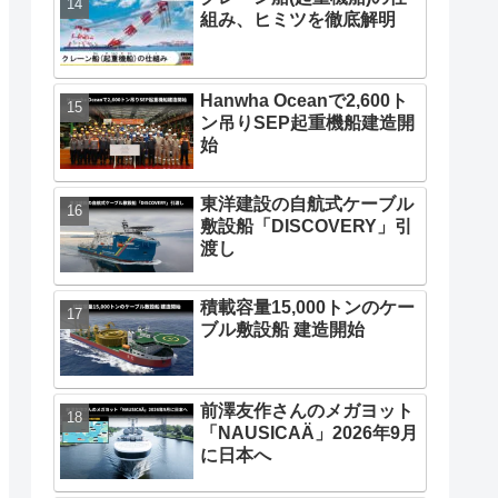
組み、ヒミツを徹底解明
Hanwha Oceanで2,600ト
ン吊りSEP起重機船建造開
始
東洋建設の自航式ケーブル
敷設船「DISCOVERY」引
渡し
積載容量15,000トンのケー
ブル敷設船 建造開始
前澤友作さんのメガヨット
「NAUSICAÄ」2026年9月
に日本へ