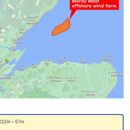
2m～57m