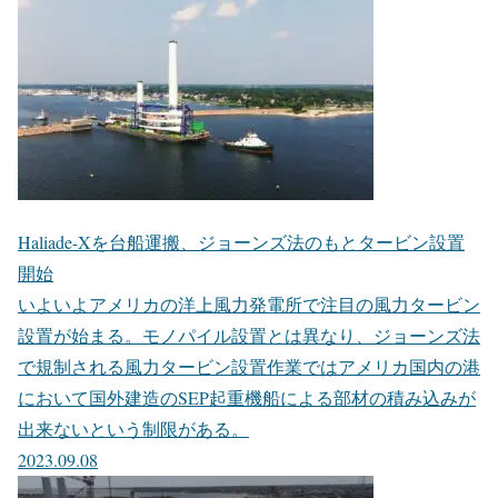
Haliade-Xを台船運搬、ジョーンズ法のもとタービン設置
開始
いよいよアメリカの洋上風力発電所で注目の風力タービン
設置が始まる。モノパイル設置とは異なり、ジョーンズ法
で規制される風力タービン設置作業ではアメリカ国内の港
において国外建造のSEP起重機船による部材の積み込みが
出来ないという制限がある。
2023.09.08