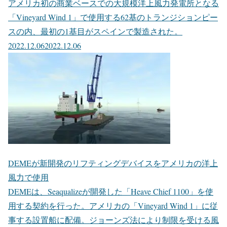
アメリカ初の商業ベースでの大規模洋上風力発電所となる
「Vineyard Wind 1」で使用する62基のトランジションピー
スの内、最初の1基目がスペインで製造された。
2022.12.06
2022.12.06
DEMEが新開発のリフティングデバイスをアメリカの洋上
風力で使用
DEMEは、Seaqualizeが開発した「Heave Chief 1100」を使
用する契約を行った。アメリカの「Vineyard Wind 1」に従
事する設置船に配備。ジョーンズ法により制限を受ける風