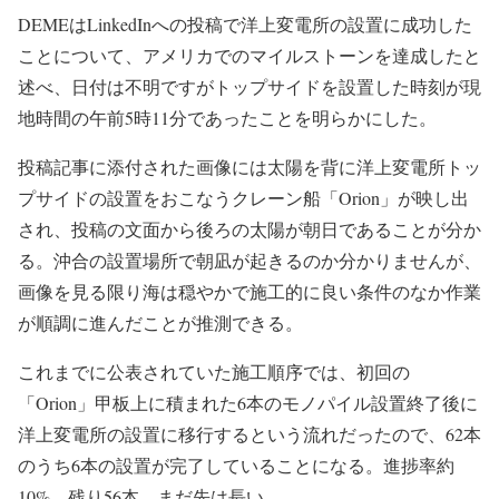
DEMEはLinkedInへの投稿で洋上変電所の設置に成功した
ことについて、アメリカでのマイルストーンを達成したと
述べ、日付は不明ですがトップサイドを設置した時刻が現
地時間の午前5時11分であったことを明らかにした。
投稿記事に添付された画像には太陽を背に洋上変電所トッ
プサイドの設置をおこなうクレーン船「Orion」が映し出
され、投稿の文面から後ろの太陽が朝日であることが分か
る。沖合の設置場所で朝凪が起きるのか分かりませんが、
画像を見る限り海は穏やかで施工的に良い条件のなか作業
が順調に進んだことが推測できる。
これまでに公表されていた施工順序では、初回の
「Orion」甲板上に積まれた6本のモノパイル設置終了後に
洋上変電所の設置に移行するという流れだったので、62本
のうち6本の設置が完了していることになる。進捗率約
10%、残り56本、まだ先は長い。