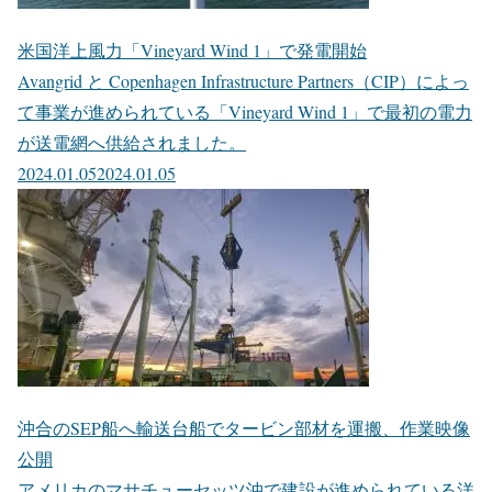
米国洋上風力「Vineyard Wind 1」で発電開始
Avangrid と Copenhagen Infrastructure Partners（CIP）によっ
て事業が進められている「Vineyard Wind 1」で最初の電力
が送電網へ供給されました。
2024.01.05
2024.01.05
沖合のSEP船へ輸送台船でタービン部材を運搬、作業映像
公開
アメリカのマサチューセッツ沖で建設が進められている洋