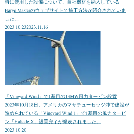
時に使用した設備について、自社機材を納入している
Barge Masterのウェブサイトで施工方法が紹介されていま
した。
2023.10.23
2023.11.16
「Vineyard Wind」で1基目の13MW風力タービン設置
2023年10月18日、アメリカのマサチューセッツ沖で建設が
進められている「Vineyard Wind 1」で1基目の風力タービ
ン「Haliade-X」設置完了が発表されました。
2023.10.20