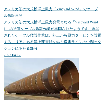
アメリカ初の大規模洋上風力「Vineyard Wind」でケーブ
ル敷設再開
アメリカ初の大規模洋上風力発電となる「Vineyard Wind
1」の送電ケーブル敷設作業が再開されたようです。再開
されたケーブル敷設作業は、陸上から風力タービンを設置
するエリアにある洋上変電所を結ぶ送電ラインの中間セク
ションにあたる部分
2023.04.12