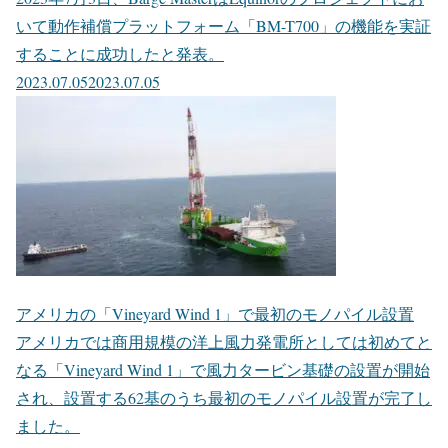
いて動作補償プラットフォーム「BM-T700」の機能を実証
することに成功したと発表。
2023.07.05
2023.07.05
アメリカの「Vineyard Wind 1」で最初のモノパイル設置
アメリカでは商用規模の洋上風力発電所としては初めてと
なる「Vineyard Wind 1」で風力タービン基礎の設置が開始
され、設置する62基のうち最初のモノパイル設置が完了し
ました。