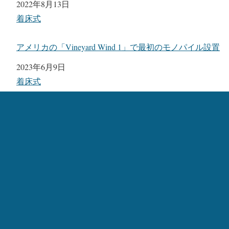
日付
2022年8月13日
関連理由
着床式
アメリカの「Vineyard Wind 1」で最初のモノパイル設置
日付
2023年6月9日
関連理由
着床式
DEME「Orion」がオランダで3,500トンの洋上変電所設
置
日付
2022年10月7日
関連理由
着床式
カテゴリー:
起重機船-世界
、
着床式
、
洋上風力発電
、
起重機船、
クレーン船
タグ:
Haliade-X
、
Vineyard Wind
、
DEME
、
Orion
、
GE