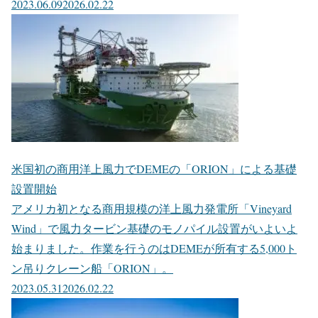
2023.06.09
2026.02.22
米国初の商用洋上風力でDEMEの「ORION」による基礎
設置開始
アメリカ初となる商用規模の洋上風力発電所「Vineyard
Wind」で風力タービン基礎のモノパイル設置がいよいよ
始まりました。作業を行うのはDEMEが所有する5,000ト
ン吊りクレーン船「ORION」。
2023.05.31
2026.02.22