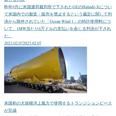
昨年9月に米国連邦裁判所で下されたGEのHaliade-Xについ
て米国内での製造・販売を禁止するという裁定に関して判
決から除外されていた「Ocean Wind 1」の特許使用料につ
いて、1MW当たり6万ドルの支払いを命じる判決が下され
た。
2023.02.07
2023.02.07
米国初の大規模洋上風力で使用するトランジションピース
が完成