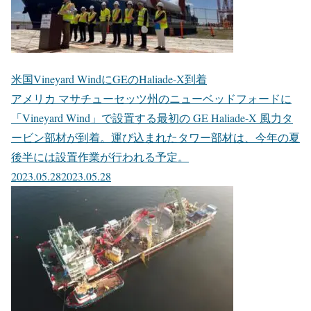
米国Vineyard WindにGEのHaliade-X到着
アメリカ マサチューセッツ州のニューベッドフォードに
「Vineyard Wind」で設置する最初の GE Haliade-X 風力タ
ービン部材が到着。運び込まれたタワー部材は、今年の夏
後半には設置作業が行われる予定。
2023.05.28
2023.05.28