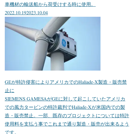
車機材の輸送船から荷受けする時に使用。
2022.10.19
2023.10.04
GEが特許侵害によりアメリカでのHaliade-X製造・販売禁
止に
SIEMENS GAMESAがGEに対して起こしていたアメリカ
での風力タービンの特許裁判でHaliade-Xが米国内での製
造・販売禁止。一部、既存のプロジェクトについては特許
使用料を支払う事でこれまで通り製造・販売が出来るよう
です。