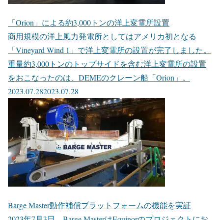
「Orion」による約3,000トンの洋上変電所設置
商用規模の洋上風力発電所としてはアメリカ初となる
「Vineyard Wind 1」で洋上変電所の設置が完了しました。
重量約3,000トンのトップサイドを含む洋上変電所の設置
をおこなったのは、DEMEのクレーン船「Orion」。
2023.07.28
2023.07.28
Barge Master動作補償プラットフォームの機能を実証
2023年7月3日、Barge MasterはEquinorのプロジェクトにお