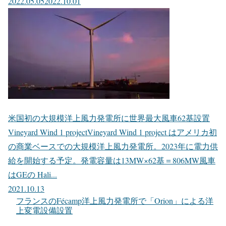
2022.05.05
2022.10.01
米国初の大規模洋上風力発電所に世界最大風車62基設置
Vineyard Wind 1 projectVineyard Wind 1 project はアメリカ初
の商業ベースでの大規模洋上風力発電所。2023年に電力供
給を開始する予定。発電容量は13MW×62基＝806MW風車
はGEの Hali...
2021.10.13
フランスのFécamp洋上風力発電所で「Orion」による洋
上変電設備設置