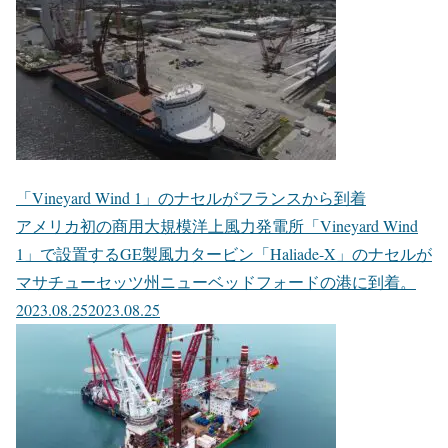
「Vineyard Wind 1」のナセルがフランスから到着
アメリカ初の商用大規模洋上風力発電所「Vineyard Wind
1」で設置するGE製風力タービン「Haliade-X」のナセルが
マサチューセッツ州ニューベッドフォードの港に到着。
2023.08.25
2023.08.25