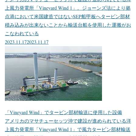
上風力発電所「Vineyard Wind 1」。ジョーンズ法により拠
点港において米国建造ではないSEP船甲板へタービン部材
積み込みが出来ないことから輸送台船を使用した運搬がお
こなわれている
2023.11.17
2023.11.17
「Vineyard Wind」でタービン部材輸送に使用した設備
アメリカのマサチューセッツ沖で建設が進められている洋
上風力発電所「Vineyard Wind 1」で風力タービン部材輸送