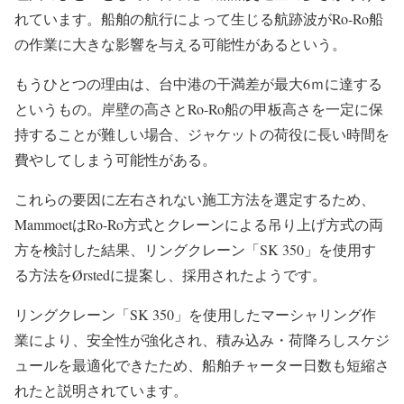
れています。船舶の航行によって生じる航跡波がRo-Ro船
の作業に大きな影響を与える可能性があるという。
もうひとつの理由は、台中港の干満差が最大6ｍに達する
というもの。岸壁の高さとRo-Ro船の甲板高さを一定に保
持することが難しい場合、ジャケットの荷役に長い時間を
費やしてしまう可能性がある。
これらの要因に左右されない施工方法を選定するため、
MammoetはRo-Ro方式とクレーンによる吊り上げ方式の両
方を検討した結果、リングクレーン「SK 350」を使用す
る方法をØrstedに提案し、採用されたようです。
リングクレーン「SK 350」を使用したマーシャリング作
業により、安全性が強化され、積み込み・荷降ろしスケジ
ュールを最適化できたため、船舶チャーター日数も短縮さ
れたと説明されています。