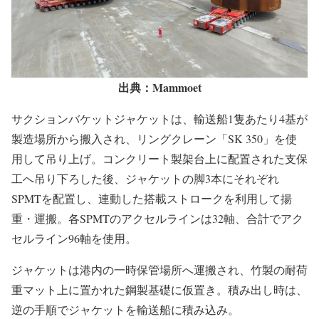
出典：Mammoet
サクションバケットジャケットは、輸送船1隻あたり4基が
製造場所から搬入され、リングクレーン「SK 350」を使
用して吊り上げ。コンクリート製架台上に配置された支保
工へ吊り下ろした後、ジャケットの脚3本にそれぞれ
SPMTを配置し、連動した搭載ストロークを利用して揚
重・運搬。各SPMTのアクセルラインは32軸、合計でアク
セルライン96軸を使用。
ジャケットは港内の一時保管場所へ運搬され、竹製の耐荷
重マット上に置かれた鋼製基礎に仮置き。積み出し時は、
逆の手順でジャケットを輸送船に積み込み。