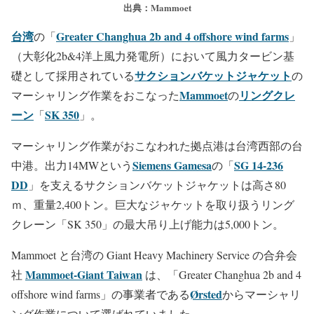
出典：Mammoet
台湾
Greater Changhua 2b and 4 offshore wind farms
の「
」
（大彰化2b&4洋上風力発電所）において風力タービン基
サクションバケットジャケット
礎として採用されている
の
Mammoet
リングクレ
マーシャリング作業をおこなった
の
ーン
SK 350
「
」。
マーシャリング作業がおこなわれた拠点港は台湾西部の台
Siemens Gamesa
SG 14-236
中港。出力14MWという
の「
DD
」を支えるサクションバケットジャケットは高さ80
ｍ、重量2,400トン。巨大なジャケットを取り扱うリング
クレーン「SK 350」の最大吊り上げ能力は5,000トン。
Mammoet と台湾の Giant Heavy Machinery Service の合弁会
Mammoet-Giant Taiwan
社
は、「Greater Changhua 2b and 4
Ørsted
offshore wind farms」の事業者である
からマーシャリ
ング作業について選ばれていました。