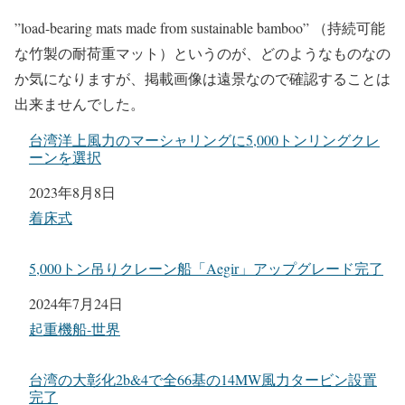
”load-bearing mats made from sustainable bamboo” （持続可能
な竹製の耐荷重マット）というのが、どのようなものなの
か気になりますが、掲載画像は遠景なので確認することは
出来ませんでした。
台湾洋上風力のマーシャリングに5,000トンリングクレ
ーンを選択
日付
2023年8月8日
関連理由
着床式
5,000トン吊りクレーン船「Aegir」アップグレード完了
日付
2024年7月24日
関連理由
起重機船-世界
台湾の大彰化2b&4で全66基の14MW風力タービン設置
完了