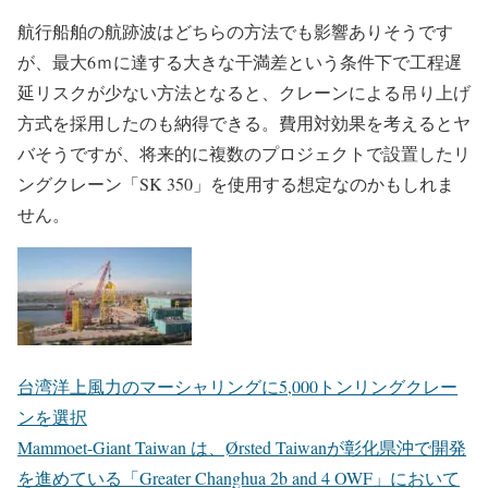
航行船舶の航跡波はどちらの方法でも影響ありそうです
が、最大6ｍに達する大きな干満差という条件下で工程遅
延リスクが少ない方法となると、クレーンによる吊り上げ
方式を採用したのも納得できる。費用対効果を考えるとヤ
バそうですが、将来的に複数のプロジェクトで設置したリ
ングクレーン「SK 350」を使用する想定なのかもしれま
せん。
台湾洋上風力のマーシャリングに5,000トンリングクレー
ンを選択
Mammoet-Giant Taiwan は、Ørsted Taiwanが彰化県沖で開発
を進めている「Greater Changhua 2b and 4 OWF」において