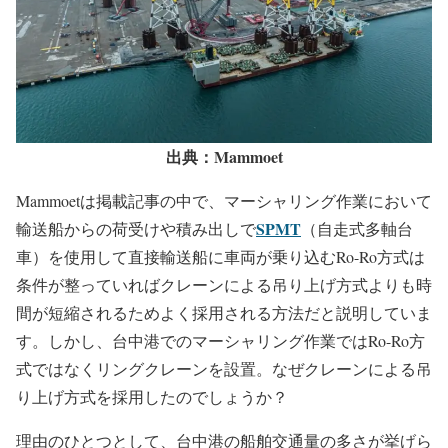
出典：Mammoet
Mammoetは掲載記事の中で、マーシャリング作業において
SPMT
輸送船からの荷受けや積み出しで
（自走式多軸台
車）を使用して直接輸送船に車両が乗り込むRo-Ro方式は
条件が整っていればクレーンによる吊り上げ方式よりも時
間が短縮されるためよく採用される方法だと説明していま
す。しかし、台中港でのマーシャリング作業ではRo-Ro方
式ではなくリングクレーンを設置。なぜクレーンによる吊
り上げ方式を採用したのでしょうか？
理由のひとつとして、台中港の船舶交通量の多さが挙げら