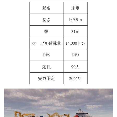
船名
未定
長さ
149.9ｍ
幅
31ｍ
ケーブル積載量
14,000トン
DPS
DP3
定員
90人
完成予定
2026年