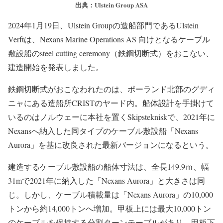
出典：Ulstein Group ASA
2024年1月19日、Ulstein Groupの造船部門であるUlstein
Verftは、Nexans Marine Operations AS 向けとなるケーブル
敷設船のsteel cutting ceremony（鉄鋼切断式）をおこない、
建造開始を発表しました。
鉄鋼切断式がおこなわれたのは、ポーランド北部のグディ
ニャにある造船所CRISTのヤード内。船体設計を手掛けて
いるのはノルウェーに本社を置くSkipstekniskで、2021年に
Nexansへ納入した同タイプのケーブル敷設船「Nexans
Aurora」を基に改良された最新バージョンになるという。
建造するケーブル敷設船の船体寸法は、全長149.9ｍ、幅
31mで2021年に納入した「Nexans Aurora」と大きさは同
じ。しかし、ケーブル積載量は「Nexans Aurora」の10,000
トンから約14,000トンへ増加。甲板上には最大10,000トン
のケーブルを保持する分割ターンテーブルがあり、甲板下