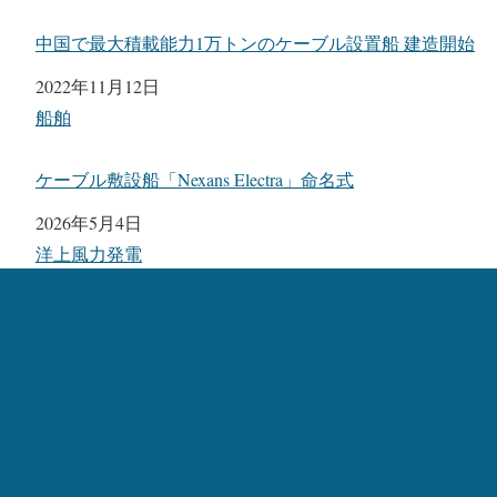
中国で最大積載能力1万トンのケーブル設置船 建造開始
日付
2022年11月12日
関連理由
船舶
ケーブル敷設船「Nexans Electra」命名式
日付
2026年5月4日
関連理由
洋上風力発電
カテゴリー:
洋上風力発電
、
船舶
タグ:
Skipsteknisk
、
Nexans Marine Operations
、
CRIST
、
ulstein
Crane1000
トップへ戻る