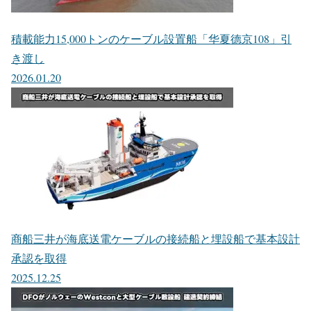
積載能力15,000トンのケーブル設置船「华夏德京108」引
き渡し
2026.01.20
商船三井が海底送電ケーブルの接続船と埋設船で基本設計
承認を取得
2025.12.25