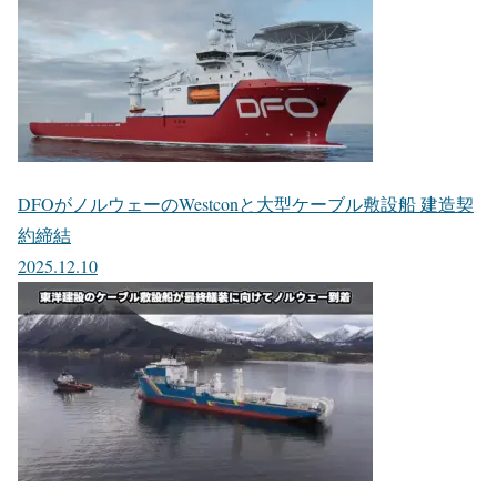
DFOがノルウェーのWestconと大型ケーブル敷設船 建造契
約締結
2025.12.10