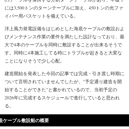
には3,500トンのターンテーブルに加え、450トンの光ファ
イバー用バスケットを備えている。
洋上風力発電設備をはじめとした海底ケーブルの敷設およ
びメンテナンス作業の要件を満たした設計なっており、最
大で4本のケーブルを同時に敷設することが出来るそうで
す。同時に4本施工してる時にトラブルが起きると大変な
ことになりそうで少し心配。
建造開始を発表した今回の記事では完成・引き渡し時期に
ついて言明されていませんでしたが、”予定通り建造を開
始することができた”と書かれているので、当初予定の
2026年に完成するスケジュールで進行していると思われ
る。
造ケーブル敷設船の概要