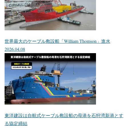
世界最大のケーブル敷設船「William Thomson」進水
2026.04.08
東洋建設は自航式ケーブル敷設船の母港を石狩湾新港とす
る協定締結