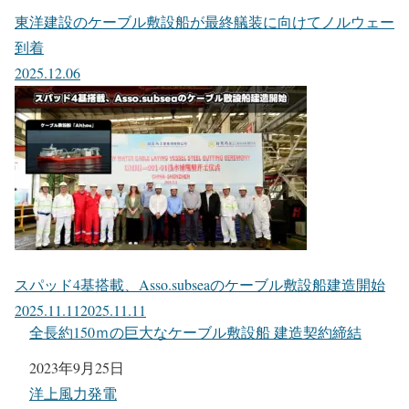
東洋建設のケーブル敷設船が最終艤装に向けてノルウェー
到着
2025.12.06
スパッド4基搭載、Asso.subseaのケーブル敷設船建造開始
2025.11.11
2025.11.11
全長約150ｍの巨大なケーブル敷設船 建造契約締結
日付
2023年9月25日
関連理由
洋上風力発電