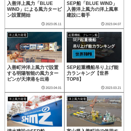
入善洋上風力「BLUE
SEP船「BLUE WIND」
WIND」による風力タービ
⼊善洋上⾵⼒の洋上風車
ン設置開始
建設に着手
2023.05.11
2023.04.07
洋上風力発電
起重機船、クレーン船
入善町沖洋上風力で設置
SEP起重機船吊り上げ能
する明陽智能の風力ター
力ランキング【世界
ビンが天津港を出港
TOP8】
2023.04.01
2023.03.21
洋上風力発電
洋上風力発電