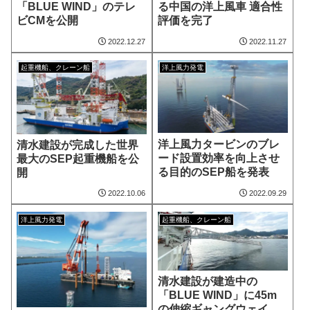
「BLUE WIND」のテレ
る中国の洋上風車 適合性
ビCMを公開
評価を完了
2022.12.27
2022.11.27
起重機船、クレーン船
洋上風力発電
洋上風力タービンのブレ
清水建設が完成した世界
ード設置効率を向上させ
最大のSEP起重機船を公
る目的のSEP船を発表
開
2022.10.06
2022.09.29
洋上風力発電
起重機船、クレーン船
清水建設が建造中の
「BLUE WIND」に45m
の伸縮ギャングウェイ設