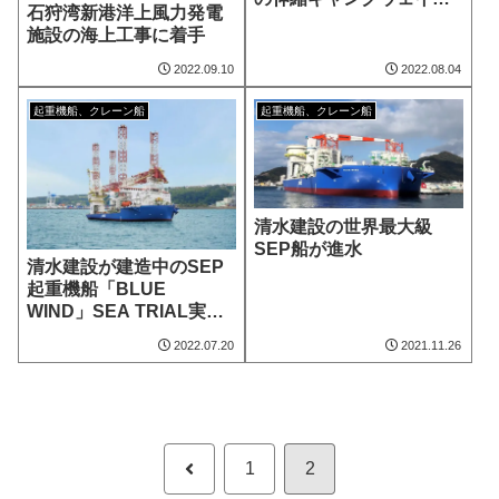
石狩湾新港洋上風力発電
置
施設の海上工事に着手
2022.09.10
2022.08.04
起重機船、クレーン船
起重機船、クレーン船
清水建設の世界最大級
SEP船が進水
清水建設が建造中のSEP
起重機船「BLUE
WIND」SEA TRIAL実施
中
2022.07.20
2021.11.26
前
1
2