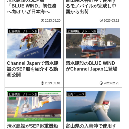
清水建設のSEP船
富山県入善町沖で使用す
「BLUE WIND」初任務
るモノパイルが完成し中
へ向け いざ日本海へ
国から出荷
2023.03.20
2023.03.12
起重機船、クレーン船
起重機船、クレーン船
Channel Japanで清水建
清水建設のBLUE WIND
設のSEP船を紹介する動
がChannel Japanに登場
画公開
2023.03.01
2023.02.23
起重機船、クレーン船
国内ニュース
清水建設がSEP起重機船
富山県の入善沖で使用す