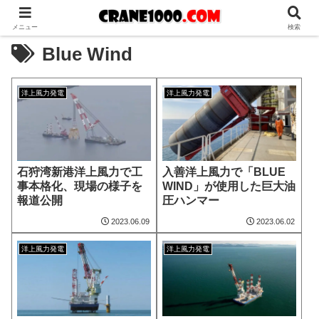
メニュー
検索
Blue Wind
洋上風力発電
洋上風力発電
石狩湾新港洋上風力で工
入善洋上風力で「BLUE
事本格化、現場の様子を
WIND」が使用した巨大油
報道公開
圧ハンマー
2023.06.09
2023.06.02
洋上風力発電
洋上風力発電