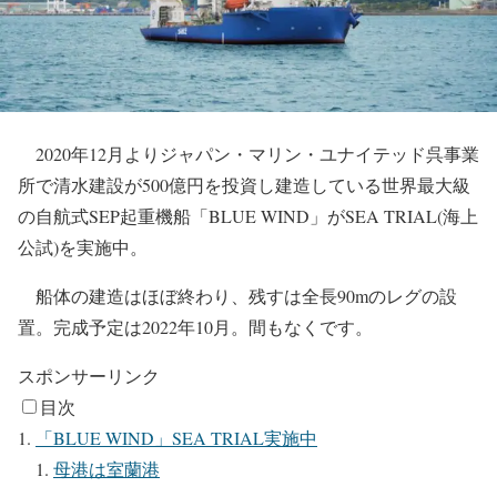
2020年12月よりジャパン・マリン・ユナイテッド呉事業
所で清水建設が500億円を投資し建造している世界最大級
の自航式SEP起重機船「BLUE WIND」がSEA TRIAL(海上
公試)を実施中。
船体の建造はほぼ終わり、残すは全長90mのレグの設
置。完成予定は2022年10月。間もなくです。
スポンサーリンク
目次
「BLUE WIND」SEA TRIAL実施中
母港は室蘭港