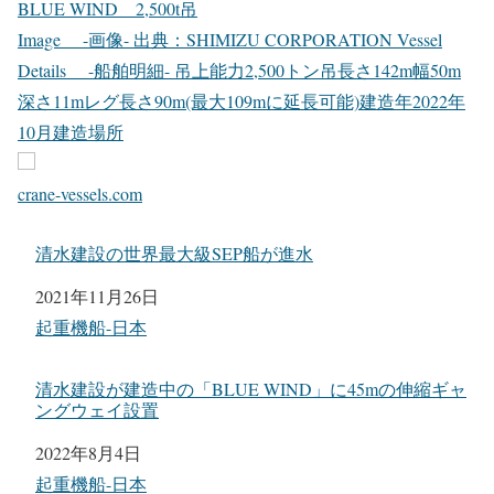
BLUE WIND 2,500t吊
Image -画像- 出典：SHIMIZU CORPORATION Vessel
Details -船舶明細- 吊上能力2,500トン吊長さ142m幅50m
深さ11mレグ長さ90m(最大109mに延長可能)建造年2022年
10月建造場所
crane-vessels.com
清水建設の世界最大級SEP船が進水
日付
2021年11月26日
関連理由
起重機船-日本
清水建設が建造中の「BLUE WIND」に45mの伸縮ギャ
ングウェイ設置
日付
2022年8月4日
関連理由
起重機船-日本