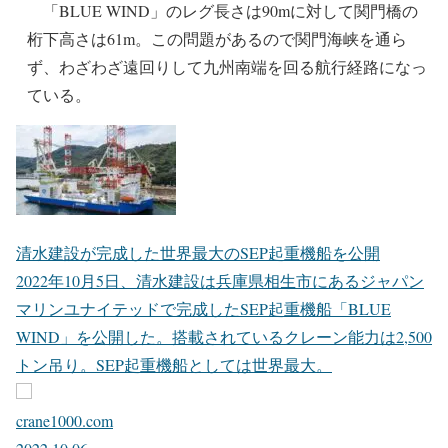
「BLUE WIND」のレグ長さは90mに対して関門橋の
桁下高さは61m。この問題があるので関門海峡を通ら
ず、わざわざ遠回りして九州南端を回る航行経路になっ
ている。
清水建設が完成した世界最大のSEP起重機船を公開
2022年10月5日、清水建設は兵庫県相生市にあるジャパン
マリンユナイテッドで完成したSEP起重機船「BLUE
WIND」を公開した。搭載されているクレーン能力は2,500
トン吊り。SEP起重機船としては世界最大。
crane1000.com