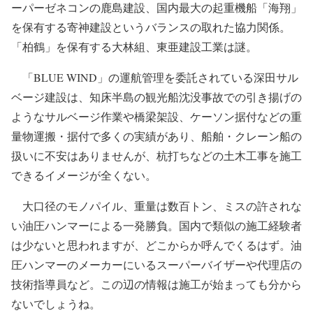
ーパーゼネコンの鹿島建設、国内最大の起重機船「海翔」
を保有する寄神建設というバランスの取れた協力関係。
「柏鶴」を保有する大林組、東亜建設工業は謎。
「BLUE WIND」の運航管理を委託されている深田サル
ベージ建設は、知床半島の観光船沈没事故での引き揚げの
ようなサルベージ作業や橋梁架設、ケーソン据付などの重
量物運搬・据付で多くの実績があり、船舶・クレーン船の
扱いに不安はありませんが、杭打ちなどの土木工事を施工
できるイメージが全くない。
大口径のモノパイル、重量は数百トン、ミスの許されな
い油圧ハンマーによる一発勝負。国内で類似の施工経験者
は少ないと思われますが、どこからか呼んでくるはず。油
圧ハンマーのメーカーにいるスーパーバイザーや代理店の
技術指導員など。この辺の情報は施工が始まっても分から
ないでしょうね。