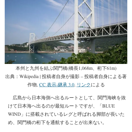
本州と九州を結ぶ関門橋(橋長1,068m、桁下61m)
出典：Wikipedia | 投稿者自身が撮影 – 投稿者自身による著
作物,
CC 表示-継承 3.0
,
リンク
による
広島から日本海側へ出るルートとして、関門海峡を抜
けて日本海へ出るのが最短ルートですが、「BLUE
WIND」に搭載されているレグと呼ばれる脚部が長いた
め、関門橋の桁下を通航することが出来ない。