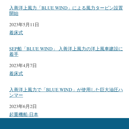
入善洋上風力「BLUE WIND」による風力タービン設置
開始
日付
2023年5月11日
関連理由
着床式
SEP船「BLUE WIND」 ⼊善洋上⾵⼒の洋上風車建設に
着手
日付
2023年4月7日
関連理由
着床式
入善洋上風力で「BLUE WIND」が使用した巨大油圧ハ
ンマー
日付
2023年6月2日
関連理由
起重機船-日本