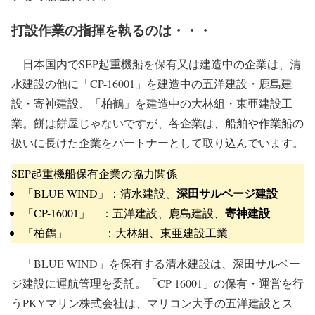
打設作業の指揮を執るのは・・・
日本国内でSEP起重機船を保有又は建造中の企業は、清
水建設の他に「CP-16001」を建造中の五洋建設・鹿島建
設・寄神建設、「柏鶴」を建造中の大林組・東亜建設工
業。餅は餅屋じゃないですが、各企業は、船舶や作業船の
扱いに長けた企業をパートナーとして取り込んでいます。
SEP起重機船保有企業の協力関係
深田サルベージ建設
「BLUE WIND」：清水建設、
寄神建設
「CP-16001」 ：五洋建設、鹿島建設、
「柏鶴」 ：大林組、東亜建設工業
「BLUE WIND」を保有する清水建設は、深田サルベー
ジ建設に運航管理を委託。「CP-16001」の保有・運営を行
うPKYマリン株式会社は、マリコン大手の五洋建設とス