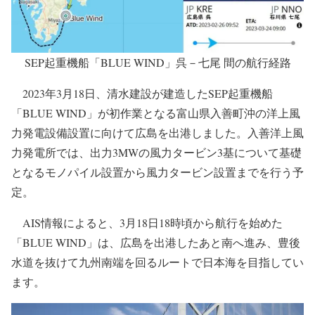
SEP起重機船「BLUE WIND」呉－七尾 間の航行経路
2023年3月18日、清水建設が建造したSEP起重機船
「BLUE WIND」が初作業となる富山県入善町沖の洋上風
力発電設備設置に向けて広島を出港しました。⼊善洋上⾵
⼒発電所では、出力3MWの風力タービン3基について基礎
となるモノパイル設置から風力タービン設置までを行う予
定。
AIS情報によると、3月18日18時頃から航行を始めた
「BLUE WIND」は、広島を出港したあと南へ進み、豊後
水道を抜けて九州南端を回るルートで日本海を目指してい
ます。