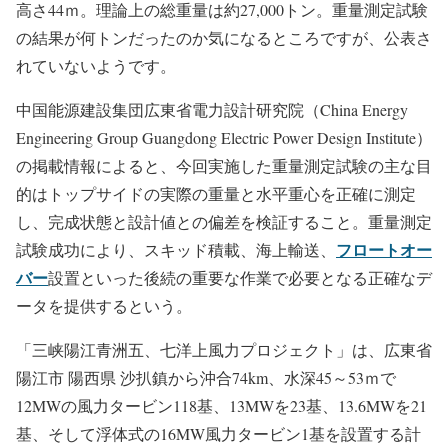
クト
」（Three Gorges Yangjiang Qingzhou Ⅴ、VII）で設置
する洋上変電所トップサイドの重量測定試験が完了しまし
た。
洋上変電所トップサイドの寸法は長さ85.5ｍ、幅82.5ｍ、
高さ44ｍ。理論上の総重量は約27,000トン。重量測定試験
の結果が何トンだったのか気になるところですが、公表さ
れていないようです。
中国能源建設集団広東省電力設計研究院（China Energy
Engineering Group Guangdong Electric Power Design Institute）
の掲載情報によると、今回実施した重量測定試験の主な目
的はトップサイドの実際の重量と水平重心を正確に測定
し、完成状態と設計値との偏差を検証すること。重量測定
フロートオー
試験成功により、スキッド積載、海上輸送、
バー
設置といった後続の重要な作業で必要となる正確なデ
ータを提供するという。