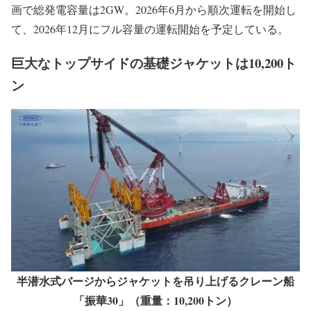
「三峡陽江青洲五、七洋上風力プロジェクト」は、広東省
陽江市 陽西県 沙扒鎮から沖合74km、水深45～53ｍで
12MWの風力タービン118基、13MWを23基、13.6MWを21
基、そして浮体式の16MW風力タービン1基を設置する計
画で総発電容量は2GW。2026年6月から順次運転を開始し
て、2026年12月にフル容量の運転開始を予定している。
巨大なトップサイドの基礎ジャケットは10,200ト
ン