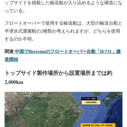
重量27,000トンのトップサイドを吊り上げて設置出来るク
レーン船は世界に存在しない。中国能建広東院の掲載情報
にもあったように、トップサイドはフロートオーバーと呼
ばれる輸送船のみでおこなう設置方法を採用。そのため、
ジャケット中央部分は広いスペースが設けられており、ト
ップサイドを積載した輸送船が入り込めるような構造にな
っている。
フロートオーバーで使用する輸送船は、大型の輸送台船と
半潜水式運搬船の2種類が考えられますが、どちらを使用
するのか不明。
関連
中国でHeeremaのフロートオーバー台船「H-731」建
造開始
トップサイド製作場所から設置場所までは約
2,000km