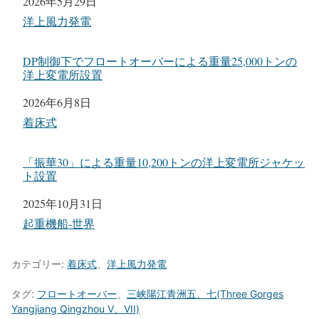
ると、非自航式の輸送台船ではなく、自航船で輸送する可
能性が高そう。
重量25,000トン、世界最大の洋上変電所トップサイド設
置へ
日付
2026年5月29日
関連理由
洋上風力発電
DP制御下でフロートオーバーによる重量25,000トンの
洋上変電所設置
日付
2026年6月8日
関連理由
着床式
「振華30」による重量10,200トンの洋上変電所ジャケッ
ト設置
日付
2025年10月31日