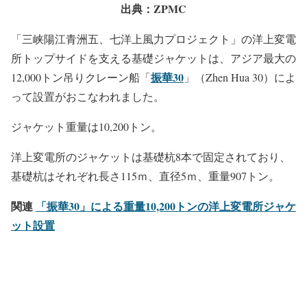
半潜水式バージからジャケットを吊り上げるクレーン船
「振華30」（重量：10,200トン）
出典：ZPMC
「三峡陽江青洲五、七洋上風力プロジェクト」の洋上変電
所トップサイドを支える基礎ジャケットは、アジア最大の
振華30
12,000トン吊りクレーン船「
」（Zhen Hua 30）によ
って設置がおこなわれました。
ジャケット重量は10,200トン。
洋上変電所のジャケットは基礎杭8本で固定されており、
基礎杭はそれぞれ長さ115ｍ、直径5ｍ、重量907トン。
関連
「振華30」による重量10,200トンの洋上変電所ジャケ