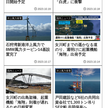
日開始予定
「白虎」に衝撃
2023.10.19
2023.10.18
洋上風力発電
国内ニュース
⽯狩湾新港洋上風⼒で
女川町までの遥かなる道
8MW風力タービン14基設
のり、週明けに起重機船
置完了
「海翔」出発予定
2023.10.17
2023.10.14
国内ニュース
洋上風力発電
女川町の出島架橋、起重
戸田建設など6社の共同出
機船「海翔」到着が遅れ
資会社で1,300トン吊り
るため日程変更
SEP船 共同保有へ