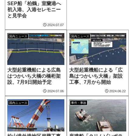
SEP船「柏鶴」室蘭港へ
初入港、入港セレモニー
と見学会
2024.07.07
国内ニュース
国内ニュース
大型起重機船による広島
大型起重機船による「広
はつかいち大橋の橋桁架
島はつかいち大橋」架設
設、7月9日開始予定
工事、7月から開始
2024.07.06
2024.06.22
国内ニュース
事件・事故