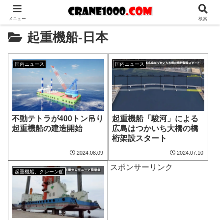
メニュー
検索
起重機船-日本
国内ニュース
国内ニュース
不動テトラが400トン吊り
起重機船「駿河」による
起重機船の建造開始
広島はつかいち大橋の橋
桁架設スタート
2024.08.09
2024.07.10
スポンサーリンク
起重機船、クレーン船