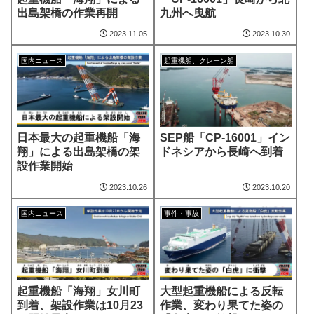
出島架橋の作業再開
九州へ曳航
2023.11.05
2023.10.30
国内ニュース
起重機船、クレーン船
日本最大の起重機船「海
SEP船「CP-16001」イン
翔」による出島架橋の架
ドネシアから長崎へ到着
設作業開始
2023.10.26
2023.10.20
国内ニュース
事件・事故
起重機船「海翔」女川町
大型起重機船による反転
到着、架設作業は10月23
作業、変わり果てた姿の