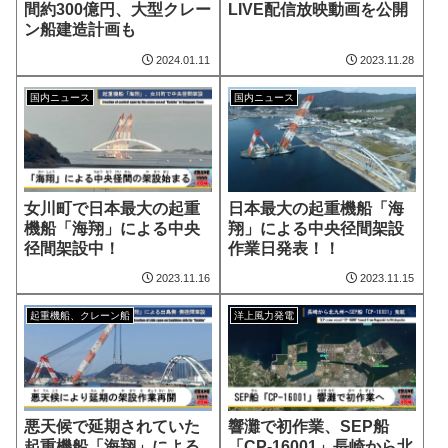
間約300億円、大型クレー
LIVE配信放映動画を公開
ン船建造計画も
2024.01.11
2023.11.28
国内ニュース
国内ニュース
女川町で日本最大の起重
日本最大の起重機船「海
機船「海翔」による中央
翔」による中央径間架設
径間架設中！
作業日発表！！
2023.11.16
2023.11.15
起重機船、クレーン船
洋上風力発電
悪天候で延期されていた
響灘で初作業、SEP船
起重機船「海翔」による
「CP-16001」長崎から北