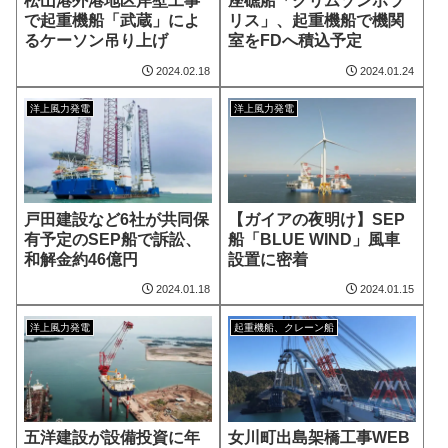
松山港外港地区岸壁工事
座礁船「クリムゾンポラ
で起重機船「武蔵」によ
リス」、起重機船で機関
るケーソン吊り上げ
室をFDへ積込予定
2024.02.18
2024.01.24
洋上風力発電
洋上風力発電
戸田建設など6社が共同保
【ガイアの夜明け】SEP
有予定のSEP船で訴訟、
船「BLUE WIND」風車
和解金約46億円
設置に密着
2024.01.18
2024.01.15
洋上風力発電
起重機船、クレーン船
五洋建設が設備投資に年
女川町出島架橋工事WEB