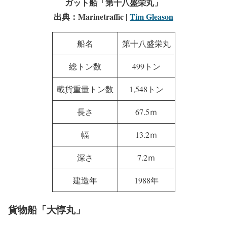
ガット船「第十八盛栄丸」
出典：Marinetraffic |
Tim Gleason
船名
第十八盛栄丸
総トン数
499トン
載貨重量トン数
1,548トン
長さ
67.5ｍ
幅
13.2ｍ
深さ
7.2ｍ
建造年
1988年
貨物船「大惇丸」