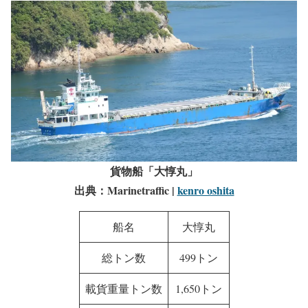
貨物船「大惇丸」
出典：Marinetraffic |
kenro oshita
船名
大惇丸
総トン数
499トン
載貨重量トン数
1,650トン