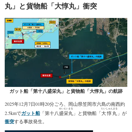
丸」と貨物船「大惇丸」衝突
ガット船「第十八盛栄丸」と貨物船「大惇丸」の航跡
2025年12月7日01時20分ごろ、岡山県笠岡市六島の南西約
せいえいまる
たいしゅんまる
ガット船
2.5kmで
「第十八
盛栄丸
」と貨物船「
大惇丸
」が
衝突
する事故発生。