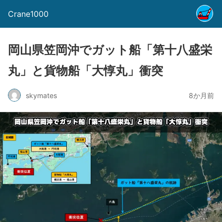
Crane1000
岡山県笠岡沖でガット船「第十八盛栄
丸」と貨物船「大惇丸」衝突
skymates
8か月前