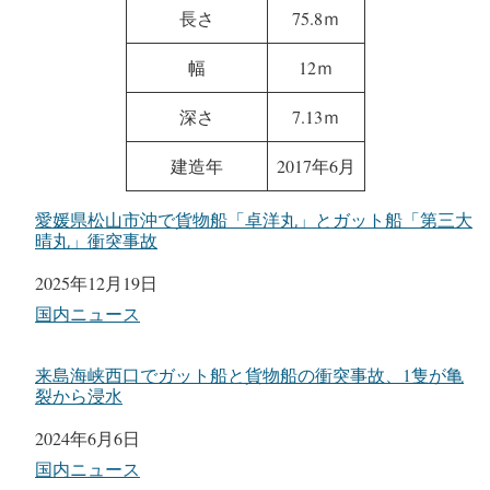
長さ
75.8ｍ
幅
12ｍ
深さ
7.13ｍ
建造年
2017年6月
愛媛県松山市沖で貨物船「卓洋丸」とガット船「第三大
晴丸」衝突事故
日付
2025年12月19日
関連理由
国内ニュース
来島海峡西口でガット船と貨物船の衝突事故、1隻が亀
裂から浸水
日付
2024年6月6日
関連理由
国内ニュース