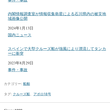
グラブ浚渫船「アポロ18号」
出典：SHIRAKAI
クルーズ船Adora Mediterraneaで火災、3人負傷
日付
2024年8月19日
関連理由
事件・事故