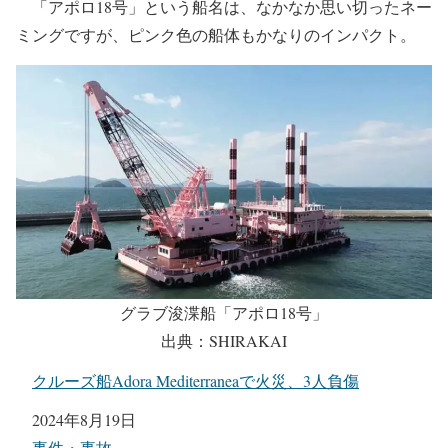
他にも国内でこのような協定が行われているのかは分か
りませんが、少し前に北九州市が作業船を所有する建設会
社と協定を締結しています。
2023年2月16日に北九州市と株式会社 白海は、災害時に
作業船を活用した支援協力協定を締結。㈱白海は、福岡県
北九州市に本社を置き浚渫をはじめ海上・陸上土木工事を
行う建設会社。
同社は、2022年12月に完成したグラブ浚渫船「アポロ18
号」を建造。締結された支援協力協定では、被災者への給
水、食事の提供、入浴支援の他にもボランティア等の待機
場所や応急対応活動の拠点としてのグラブ浚渫船「アポロ
18号」を活用するという。
「アポロ18号」という船名は、なかなか思い切ったネー
ミングですが、ピンク色の船体もかなりのインパクト。