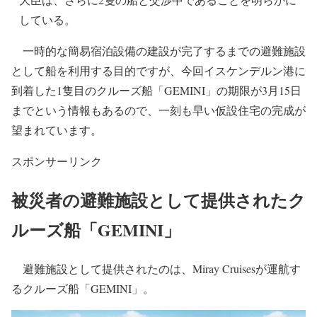
にあるイスケンデルン港に係留。地震で被災した高齢者
や障害を持つ方など簡易的な施設で長期間に渡る避難生
活が厳しい方を優先的に約1,000人の受け入れを行う予
定。トルコのファティフ・ドンメズ エネルギー天然資源
大臣は、さらに2隻の船と交渉中であることを明らかに
している。
一時的な簡易宿泊設備の建設が完了するまでの避難施設
として船を利用する目的ですが、今回イスケンデルン港に
到着した1隻目のクルーズ船「GEMINI」の期限が3月15日
までという情報もあるので、一刻も早い仮設住宅の完成が
望まれています。
スポンサーリンク