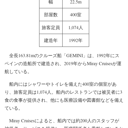
クルーズ船「GEMINI」
出典：Miray Cruises
船名
GEMINI
総トン数
19,093トン
長さ
163.81m
幅
22.5m
部屋数
400室
旅客定員
1,074人
建造年
1992年