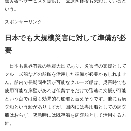
全長163.81mのクルーズ船「GEMINI」は、1992年にス
ペインの造船所で建造され、2019年からMiray Cruisesが運
航している。
船内にはシャワーやトイレを備えた400室の個室があ
り、旅客定員は1,074人。船内のレストランでは被災者に3
食の食事が提供され、他にも医療設備や図書館などを備え
ている。
Miray Cruisesによると、船内では約200人のスタッフが
被災者へサービスを提供し、医療関係者も乗船していると
いう。
スポンサーリンク