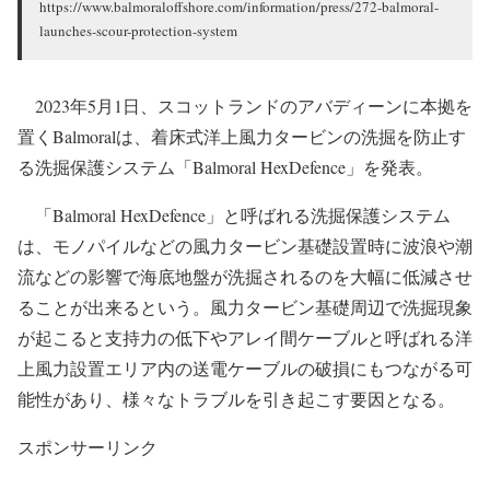
https://www.balmoraloffshore.com/information/press/272-balmoral-
launches-scour-protection-system
2023年5月1日、スコットランドのアバディーンに本拠を
置くBalmoralは、着床式洋上風力タービンの洗掘を防止す
る洗掘保護システム「Balmoral HexDefence」を発表。
「Balmoral HexDefence」と呼ばれる洗掘保護システム
は、モノパイルなどの風力タービン基礎設置時に波浪や潮
流などの影響で海底地盤が洗掘されるのを大幅に低減させ
ることが出来るという。風力タービン基礎周辺で洗掘現象
が起こると支持力の低下やアレイ間ケーブルと呼ばれる洋
上風力設置エリア内の送電ケーブルの破損にもつながる可
能性があり、様々なトラブルを引き起こす要因となる。
スポンサーリンク