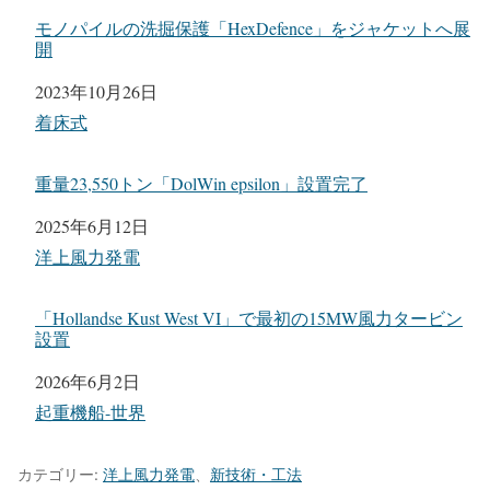
モノパイルの洗掘保護「HexDefence」をジャケットへ展
開
日付
2023年10月26日
関連理由
着床式
重量23,550トン「DolWin epsilon」設置完了
日付
2025年6月12日
関連理由
洋上風力発電
「Hollandse Kust West VI」で最初の15MW風力タービン
設置
日付
2026年6月2日
関連理由
起重機船-世界
カテゴリー:
洋上風力発電
、
新技術・工法