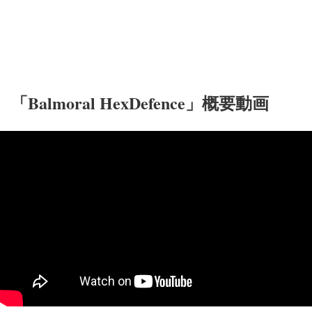
「Balmoral HexDefence」概要動画