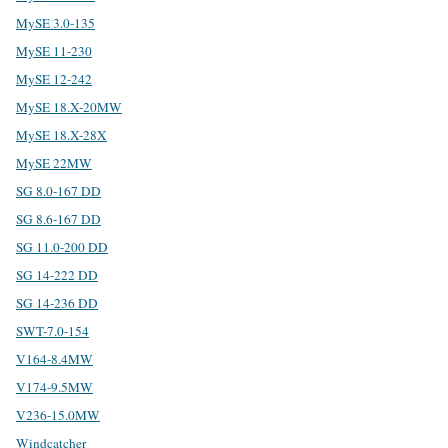
MySE 3.0-135
MySE 11-230
MySE 12-242
MySE 18.X-20MW
MySE 18.X-28X
MySE 22MW
SG 8.0-167 DD
SG 8.6-167 DD
SG 11.0-200 DD
SG 14-222 DD
SG 14-236 DD
SWT-7.0-154
V164-8.4MW
V174-9.5MW
V236-15.0MW
Windcatcher