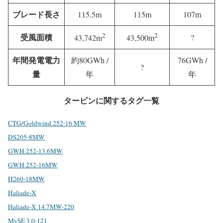
ブレード長さ
115.5m
115m
107m
2
2
受風面積
?
43,742m
43,500m
年間発電電力
約80GWh /
76GWh /
?
量
年
年
タービンに関するタグ一覧
CTG/Goldwind 252-16 MW
DS205-8MW
GWH 252-13.6MW
GWH 252-16MW
H260-18MW
Haliade-X
Haliade-X 14.7MW-220
MySE 3.0-121