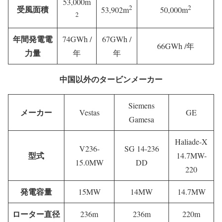
53,000m
2
2
受風面積
53,902m
50,000m
2
年間発電電
74GWh /
67GWh /
66GWh /年
力量
年
年
中国以外のタービンメーカー
Siemens
メーカー
Vestas
GE
Gamesa
Haliade-X
V236-
SG 14-236
型式
14.7MW-
15.0MW
DD
220
発電容量
15MW
14MW
14.7MW
ローター直径
236m
236m
220m