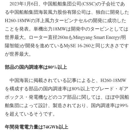
2023年1月6日、中国船舶集団公司(CSSC)の子会社であ
る中国船舶集団海装風力股份有限公司は、独自に開発した
H260-18MWの洋上風力タービンナセルの開発に成功した
ことを発表。単機出力18MWは開発中のタービンとしては
世界最大。ローター直径260mもMingyang Smart Energy(明
陽智能)が開発を進めているMySE 16-260と同じ大きさです
が世界最大。
部品の国内調達率は80%以上
中国海装に掲載されている記事によると、H260-18MW
を構成する部品の国内調達率は80%以上でブレード・ギア
ボックス・発電機などのコア部品に関しては、ほぼ中国船
舶集団によって設計、製造されており、国内調達率は99%
を超えているそうです。
年間発電電力量は74GWh以上