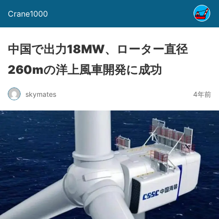
Crane1000
中国で出力18MW、ローター直径
260mの洋上風車開発に成功
skymates
4年前