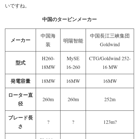
いですね。
中国のタービンメーカー
中国海
中国長江三峡集団
メーカー
明陽智能
装
Goldwind
H260-
MySE
CTG/Goldwind 252-
型式
18MW
16-260
16 MW
発電容量
18MW
16MW
16MW
ローター直
260m
260m
252m
径
ブレード長
?
?
123m?
さ