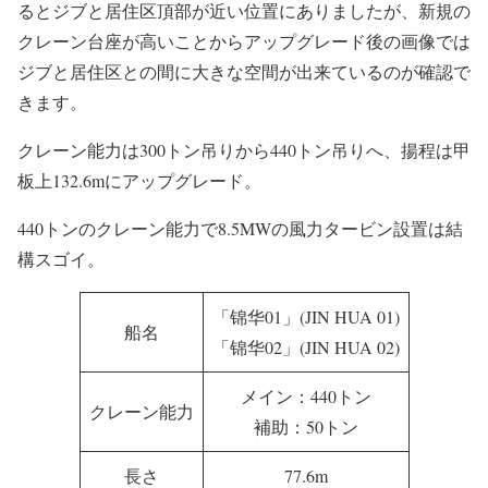
SEP船「錦華01」「錦華02」を現在所有している江蘇大烨
智能電気股份有限公司は、2022年4月に子会社にあたる江
蘇大烨新能源科技有限公司を通じて2隻のSEP船を購入。
その後、直ちにアップグレードを実施したようです。
アップグレード前は、300トン吊り及び50トン吊りの台座
クレーンと700トン吊りクローラークレーンが搭載されて
いたようですが、クローラークレーンの方は安全性能が劣
るという理由から撤去。メインクレーンの300トン吊りク
レーンは、台座部分から全てを交換。以前はジブレストす
るとジブと居住区頂部が近い位置にありましたが、新規の
クレーン台座が高いことからアップグレード後の画像では
ジブと居住区との間に大きな空間が出来ているのが確認で
きます。
クレーン能力は300トン吊りから440トン吊りへ、揚程は甲
板上132.6mにアップグレード。