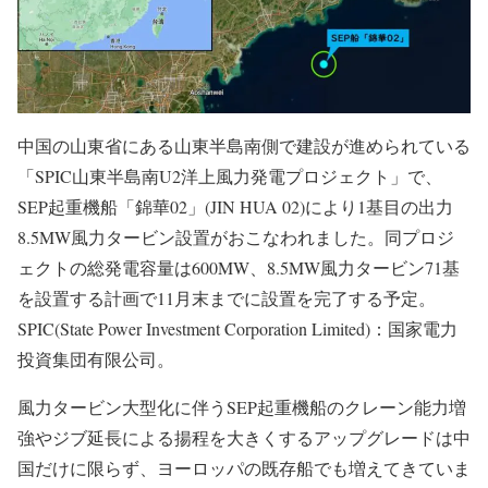
中国の山東省にある山東半島南側で建設が進められている
「SPIC山東半島南U2洋上風力発電プロジェクト」で、
SEP起重機船「錦華02」(JIN HUA 02)により1基目の出力
8.5MW風力タービン設置がおこなわれました。同プロジ
ェクトの総発電容量は600MW、8.5MW風力タービン71基
を設置する計画で11月末までに設置を完了する予定。
SPIC(State Power Investment Corporation Limited)：国家電力