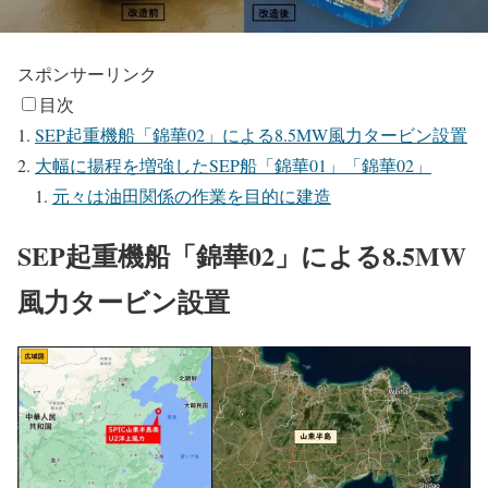
スポンサーリンク
目次
SEP起重機船「錦華02」による8.5MW風力タービン設置
大幅に揚程を増強したSEP船「錦華01」「錦華02」
元々は油田関係の作業を目的に建造
SEP起重機船「錦華02」による8.5MW
風力タービン設置