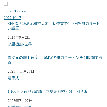
2021.11.13
中国で魔改造を施されたSEP起重機船が誕生
2018年に建造された「港航平9」(GANG HANG PING 9)と
いう船名の1,200トン吊りSEP起重機船のアップグレードが
完了。改造内容は主にメインクレーンの揚程増加。これは
さすがにちょっとやり過ぎじゃないですか？
crane1000.com
2022.10.17
SEP船「华夏金租神大01」初作業で14.3MW風力タービ
ン設置
日付
2023年9月2日