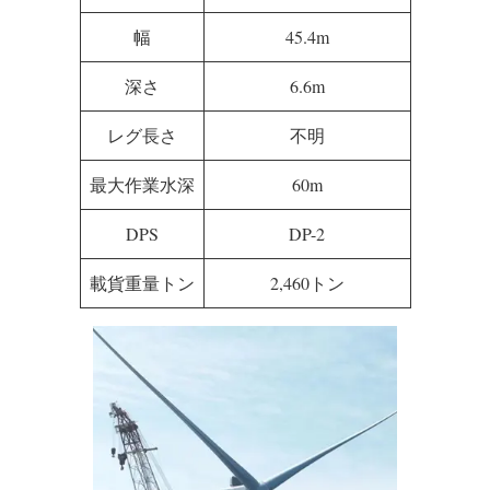
440トンのクレーン能力で8.5MWの風力タービン設置は結
構スゴイ。
「锦华01」(JIN HUA 01)
船名
「锦华02」(JIN HUA 02)
メイン：440トン
クレーン能力
補助：50トン
長さ
77.6m
幅
45.4m
深さ
6.6m
レグ長さ
不明
最大作業水深
60m