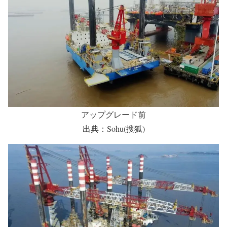
大幅に揚程を増強したSEP船「錦華
01」「錦華02」
SEP船「锦华01」「锦华02」アップグレード前と後