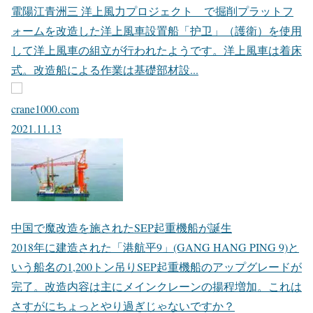
時期だったことに加え、洋上風力産業の見通しが良好だっ
たこともあり洋上風力設置船として改造がおこなわれたよ
うです。
掘削プラットフォームを洋上風車設置船に改造
掘削プラットフォームを洋上風車設置船に改造中国の 華
電陽江青洲三 洋上風力プロジェクト で掘削プラットフ
ォームを改造した洋上風車設置船「护卫」（護衛）を使用
して洋上風車の組立が行われたようです。洋上風車は着床
式。改造船による作業は基礎部材設...
crane1000.com