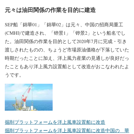
8.5MW風力タービン設置
出典：江蘇大烨智能電気股份有限公司
元々は油田関係の作業を目的に建造
SEP船「錦華01」「錦華02」は元々、中国の招商局重工
(CMHI)で建造され、「铧景1」「铧景2」という船名でし
た。油田関係の作業を目的として2020年7月に完成・引き
渡しされたものの、ちょうど市場原油価格が下落していた