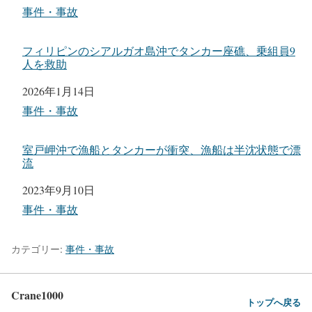
2023
関連理由
事件・事故
フィリピンのシアルガオ島沖でタンカー座礁、乗組員9
人を救助
日付
2026年1月14日
関連理由
事件・事故
室戸岬沖で漁船とタンカーが衝突、漁船は半沈状態で漂
流
日付
2023年9月10日
関連理由
事件・事故
カテゴリー:
事件・事故
Crane1000
トップへ戻る