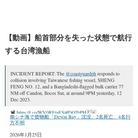
【動画】船首部分を失った状態で航行
する台湾漁船
INCIDENT REPORT: The
@coastguardph
responds to
collision involving Taiwanese fishing vessel, SHENG
FENG NO. 12, and a Bangladeshi-flagged bulk carrier 77
NM off Candon, Ilocos Sur, at around 9PM yesterday, 12
Dec 2023.
📽️
https://t.co/WV0REtaESj
#DOTrPH
🇵🇭
南シナ海で貨物船「Devon Bay」沈没、2名死亡、4名行
#CoastGuardPH
pic.twitter.com/WPa4WqQAhC
方不明
— Philippine Coast Guard (@coastguardph)
December 13,
日付
2026年1月25日