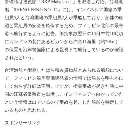
警備隊は巡視船「BRP Malapascua」を派遣し対応。台湾漁
船「SHENG FENG NO. 12」には、インドネシア国籍の乗
組員5人と台湾国籍の乗組員2人が乗船しており、船体の確
認と乗組員の安全を確保するため、フィリピン北部の最寄
港へ航行するように勧告。衝突事故翌日の13日午前10時頃
にカンドンの北にあるビガンから沖合11海里（約20km）
の位置を沿岸警備隊による監視下で航行しているのが確認
されたという。
台湾漁船と衝突したばら積み貨物船とみられる船舶につい
て、フィリピン沿岸警備隊発表の情報では船名を明らかに
しておらず詳細は不明。ですが、衝突事故が起きた時に中
国の江蘇省常熟市を出港し、インドネシアへ向かっていた
という情報は出ているので事故を起こした船舶を特定して
いるものと思われる。
スポンサーリンク