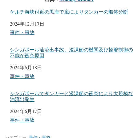
ケルチ海峡付近の黒海で嵐によりタンカーの船体分断
日付
2024年12月17日
関連理由
事件・事故
シンガポール油流出事故、浚渫船の機関及び操舵制御の
不能が衝突原因
日付
2024年6月18日
関連理由
事件・事故
シンガポールでタンカーと浚渫船の衝突により大規模な
油流出発生
日付
2024年6月17日
関連理由
事件・事故
カテゴリー:
事件・事故