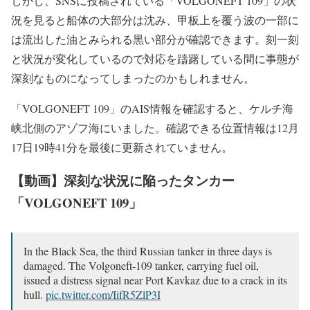
しかし、SNSに投稿されている「VOLGONEFT 109」の状
況を見ると船体の大部分は沈み、甲板上を覆う波の一部に
は流出した油とみられる黒い部分が確認できます。刻一刻
と状況が変化しているので対応を躊躇している間に事態が
深刻なものになってしまったのかもしれません。
「VOLGONEFT 109」のAIS情報を確認すると、ケルチ海
峡北側のアゾフ海にいました。確認できる位置情報は12月
17日19時41分を最後に更新されていません。
【動画】深刻な状況に陥ったタンカー
「VOLGONEFT 109」
In the Black Sea, the third Russian tanker in three days is
damaged. The Volgoneft-109 tanker, carrying fuel oil,
issued a distress signal near Port Kavkaz due to a crack in its
hull.
pic.twitter.com/IifR5ZlP3I