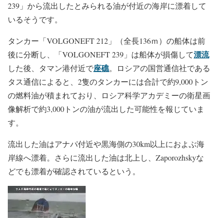
239」から流出したとみられる油が付近の海岸に漂着して
いるそうです。
タンカー「VOLGONEFT 212」（全長136ｍ）の船体は前
漂流
後に分断し、「VOLGONEFT 239」は船体が損傷して
座礁
した後、タマン港付近で
。ロシアの国営通信社である
タス通信によると、2隻のタンカーには合計で約9,000トン
の燃料油が積まれており、ロシア科学アカデミーの衛星画
像解析で約3,000トンの油が流出した可能性を報じていま
す。
流出した油はアナパ付近や黒海側の30km以上におよぶ海
岸線へ漂着。さらに流出した油は北上し、Zaporozhskyな
どでも漂着が確認されているという。