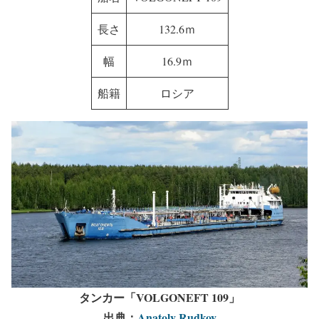
長さ
132.6ｍ
幅
16.9ｍ
船籍
ロシア
タンカー「VOLGONEFT 109」
出典：
Anatoly Rudkov