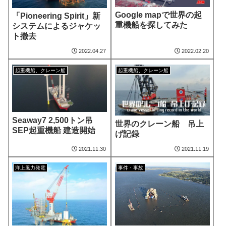
Google mapで世界の起
「Pioneering Spirit」新
重機船を探してみた
システムによるジャケッ
ト撤去
2022.04.27
2022.02.20
起重機船、クレーン船
起重機船、クレーン船
Seaway7 2,500トン吊
世界のクレーン船 吊上
SEP起重機船 建造開始
げ記録
2021.11.30
2021.11.19
洋上風力発電
事件・事故