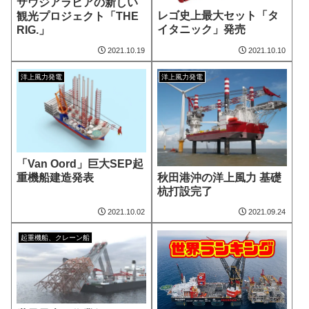
サウジアラビアの新しい
レゴ史上最大セット「タ
観光プロジェクト「THE
イタニック」発売
RIG.」
2021.10.19
2021.10.10
洋上風力発電
洋上風力発電
「Van Oord」巨大SEP起
秋田港沖の洋上風力 基礎
重機船建造発表
杭打設完了
2021.10.02
2021.09.24
起重機船、クレーン船