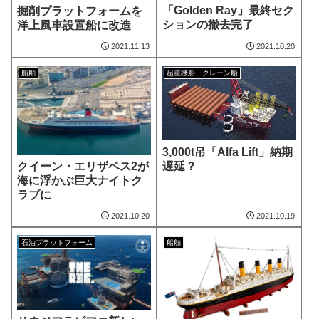
「Golden Ray」最終セク
掘削プラットフォームを
ションの撤去完了
洋上風車設置船に改造
2021.11.13
2021.10.20
船舶
起重機船、クレーン船
3,000t吊「Alfa Lift」納期
クイーン・エリザベス2が
遅延？
海に浮かぶ巨大ナイトク
ラブに
2021.10.20
2021.10.19
石油プラットフォーム
船舶