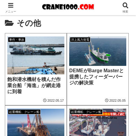
メニュー
検索
その他
事件・事故
洋上風力発電
DEMEがBarge Masterと
提携したフィーダーバー
飽和潜水機材を積んだ作
ジの解決策
業台船「海進」が網走港
に到着
2022.05.17
2022.05.05
起重機船、クレーン船
起重機船、クレーン船