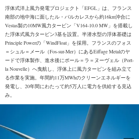
浮体式洋上風力発電プロジェクト「EFGL」は、フランス
南部の地中海に面したル・バルカレスから約16km沖合に
Vestas製の10MW風力タービン「V164-10.0 MW」を搭載し
た浮体式風力タービン3基を設置。半潜水型の浮体基礎は
Principle Powerの「WindFloat」を採用。フランスのフォス
＝シュル＝メール（Fos-sur-Mer）にあるEiffage Metalのヤ
ードで浮体製作、進水後にポール＝ラ＝ヌーヴェル（Port-
la Nouvelle）へ曳航し、浮体上に風力タービンを組み立て
る作業を実施。年間約11万MWhのクリーンエネルギーを
発電し、20年間にわたって約5万人に電力を供給する見込
み。