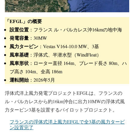
「EFGL」の概要
設置位置
：フランス ル・バルカレス沖16kmの地中海
発電容量
：30MW
風力タービン
：Vestas V164-10.0 MW、3基
風車基礎
：浮体式、半潜水型（WindFloat）
風車形状
：ローター直径 164m、ブレード長さ 80m、ハ
ブ高さ 104m、全高 186m
運転開始
：2026年5月
浮体式洋上風力発電プロジェクトEFGLは、フランスの
ル・バルカレスから約16km沖合に出力10MWの浮体式風
力タービン3基を設置するパイロットプロジェクト。
フランスの浮体式洋上風力EFGLで全3基の風力タービ
ン設置完了