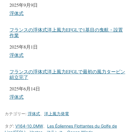
日付
2025年9月9日
関連理由
浮体式
フランスの浮体式洋上風力EFGLで1基目の曳航・設置
作業
日付
2025年8月1日
関連理由
浮体式
フランスの浮体式洋上風力EFGLで最初の風力タービン
組立完了
日付
2025年6月14日
関連理由
浮体式
カテゴリー:
浮体式
、
洋上風力発電
タグ:
V164-10.0MW
、
Les Éoliennes Flottantes du Golfe de