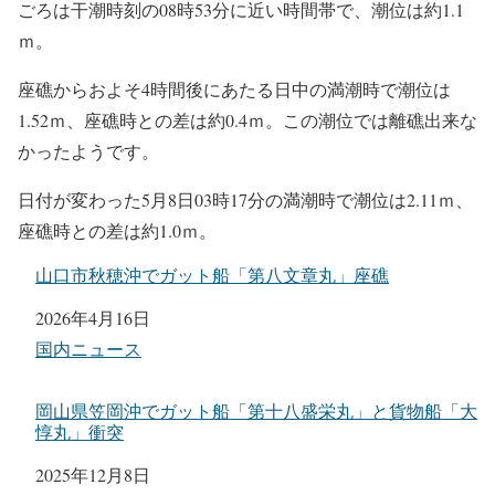
ごろは干潮時刻の08時53分に近い時間帯で、潮位は約1.1
ｍ。
座礁からおよそ4時間後にあたる日中の満潮時で潮位は
1.52ｍ、座礁時との差は約0.4ｍ。この潮位では離礁出来な
かったようです。
日付が変わった5月8日03時17分の満潮時で潮位は2.11ｍ、
座礁時との差は約1.0ｍ。
山口市秋穂沖でガット船「第八文章丸」座礁
日付
2026年4月16日
関連理由
国内ニュース
岡山県笠岡沖でガット船「第十八盛栄丸」と貨物船「大
惇丸」衝突
日付
2025年12月8日