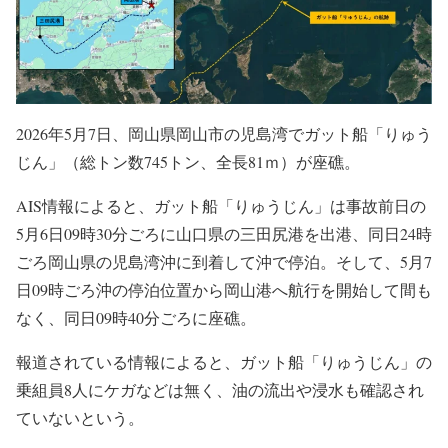
2026年5月7日、岡山県岡山市の児島湾でガット船「りゅう
じん」（総トン数745トン、全長81ｍ）が座礁。
AIS情報によると、ガット船「りゅうじん」は事故前日の
5月6日09時30分ごろに山口県の三田尻港を出港、同日24時
ごろ岡山県の児島湾沖に到着して沖で停泊。そして、5月7
日09時ごろ沖の停泊位置から岡山港へ航行を開始して間も
なく、同日09時40分ごろに座礁。
報道されている情報によると、ガット船「りゅうじん」の
乗組員8人にケガなどは無く、油の流出や浸水も確認され
ていないという。