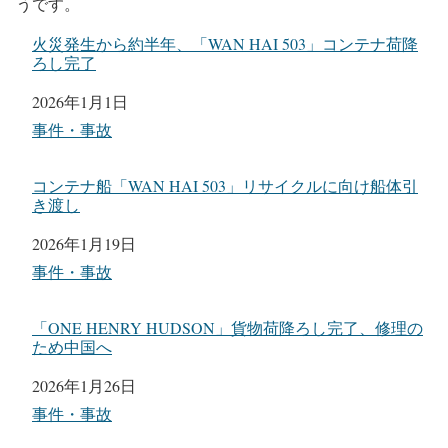
1,600海里(約2,900km)を移動し、コンテナの中で5日間閉じ
込められながら生き延びた少年の生命力には驚き。
現地のニュース記事によると、少年は乗ってきた同じコ
ンテナ船「INTEGRA」でバングラデシュへ送還されるそ
うです。
火災発生から約半年、「WAN HAI 503」コンテナ荷降
ろし完了
日付
2026年1月1日
関連理由
事件・事故
コンテナ船「WAN HAI 503」リサイクルに向け船体引
き渡し
日付
2026年1月19日
関連理由
事件・事故