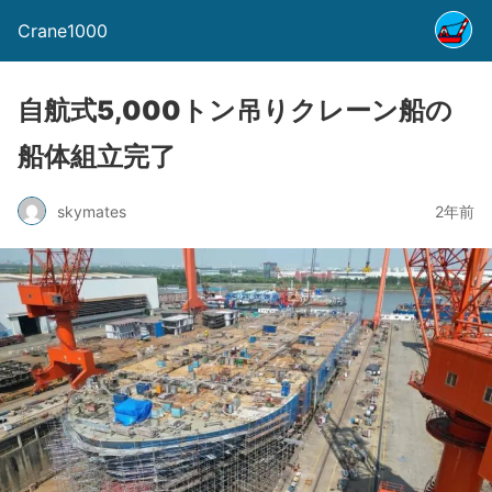
Crane1000
自航式5,000トン吊りクレーン船の
船体組立完了
skymates
2年前