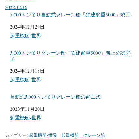
クレーン船建造情報
新造船建造情報、アップグレード予定、改造船、建造情報
に関する記事
crane1000.com
2022.12.16
5,000トン吊り自航式クレーン船「鉄建起重5000」竣工
日付
2024年12月29日
関連理由
起重機船-世界
5,000トン吊りクレーン船「鉄建起重5000」海上公試完
了
日付
2024年12月18日
関連理由
起重機船-世界
自航式5,000トン吊りクレーン船の起工式