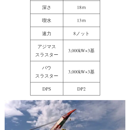
クレーン能力
(旋回)3,500トン
長さ
203ｍ
幅
50ｍ
深さ
18ｍ
喫水
13ｍ
速力
8ノット
アジマス
3,000kW×3基
スラスター
バウ
3,000kW×3基
スラスター
DPS
DP2