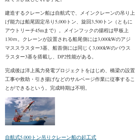
長さ203ｍ、幅50mの主船体は211のセクションで構成され
ているという。2023年11月17日にキール敷設がおこなわ
れ、およそ6か月間のドック内建造で船体部分の組み立て
が完了。今後は進水、メインクレーンの搭載、海上公試を
経て引き渡しされる予定。
建造するクレーン船は自航式で、メインクレーンの吊り上
げ能力は船尾固定吊り5,000トン、旋回3,500トン（ともに
アウトリーチ45mまで）。メインフックの揚程は甲板上
130ｍ。クレーンが設置される船尾側には3,000kWのアジ
マススラスター3基、船首側には同じく3,000kWのバウス
ラスター3基を搭載し、DP2性能がある。
完成後は洋上風力発電プロジェクトをはじめ、橋梁の設置
工事や救助・引き揚げなどのサルベージ作業に従事するこ
とができるという。完成時期は不明。