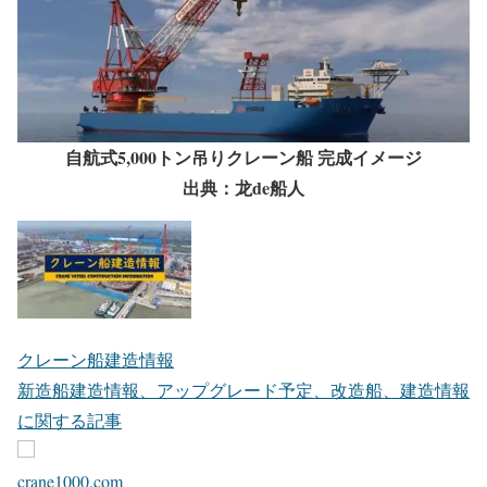
自航式5,000トン吊りクレーン船 完成イメージ
出典：龙de船人