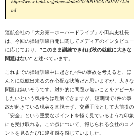
https://www3.nhk.or.jp/lnews/oita/20240810/5070019172.ht
ml
運航会社の「大分第一ホーバードライブ」小田典史社長
は、今回の操縦訓練再開に関してメディアのインタビュー
”このまま訓練できれば秋の就航に大きな
に応じており、
問題はない”
と述べています。
これまでの操縦訓練中に起きた4件の事故を考えると、ほ
んとに就航出来るのか心配な状態だと思いますが、大きな
問題は無いそうです。対外的に問題が無いことをアピール
したいという気持ちは理解できますが、短期間で4件の事
故が起きている現実を直視せず、交通手段として大前提の
「安全」という重要なポイントを軽く見ているような印象
にも受け取れる。この点について、報じられる会社のコメ
ントを見るたびに違和感を感じていました。