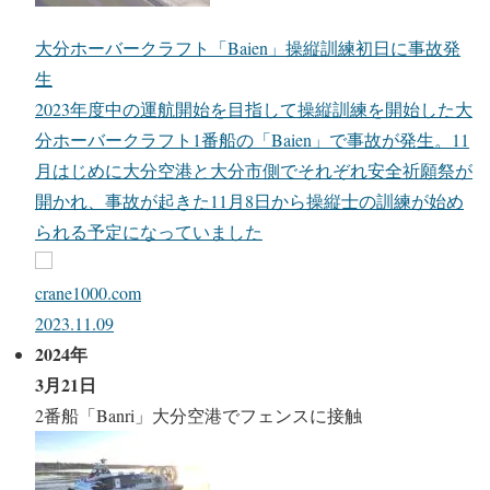
大分ホーバークラフト「Baien」操縦訓練初日に事故発
生
2023年度中の運航開始を目指して操縦訓練を開始した大
分ホーバークラフト1番船の「Baien」で事故が発生。11
月はじめに大分空港と大分市側でそれぞれ安全祈願祭が
開かれ、事故が起きた11月8日から操縦士の訓練が始め
られる予定になっていました
crane1000.com
2023.11.09
2024年
3月21日
2番船「Banri」大分空港でフェンスに接触