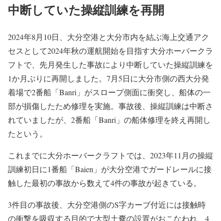
中断していた操縦訓練を再開
2024年8月10日、大分空港と大分市内を結ぶ海上交通アク
セスとして2024年秋の運航開始を目指す大分ホーバークラ
フトで、先月発生した事故により中断していた操縦訓練を
1か月ぶりに再開しました。7月5日に大分市側の西大分発
着場で2番船「Banri」がスロープ側面に衝突し、船体の一
部が損傷したため修理を実施。事故後、操縦訓練は中断さ
れていましたが、2番船「Banri」の船体修理を終え再開し
たという。
これまでに大分ホーバークラフトでは、2023年11月の操縦
訓練初日に1番船「Baien」が大分空港でガードレールに接
触した最初の事故から数えて4件の事故が起きている。
3件目の事故後、大分空港側のS字カーブ付近には接触時
の衝撃を吸収する目的で大型土嚢の設置がおこなわれ、4