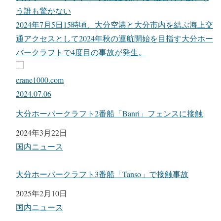
う誰も驚かない
2024年7月5日15時頃、大分空港と大分市内を結ぶ海上交
通アクセスとして2024年秋の運航開始を目指す大分ホー
バークラフトで4度目の事故が発生。
crane1000.com
2024.07.06
大分ホーバークラフト2番船「Banri」フェンスに接触
日付
2024年3月22日
関連理由
国内ニュース
大分ホーバークラフト3番船「Tanso」で接触事故
日付
2025年2月10日
関連理由
国内ニュース