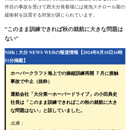
件目の事故を受けて西大分発着場には発泡スチロール製の
緩衝材を設置する対策が講じられています。
”このまま訓練できれば秋の就航に大きな問題は
ない”
NHK | 大分 NEWS WEBの報道情報【2024年8月10日16時
51分掲載】
ホーバークラフト海上での操縦訓練再開 ７月に接触
事故で中止（抜粋）
運航会社「大分第一ホーバードライブ」の小田典史
社長は「
このまま訓練できればこの秋の就航に大き
な問題はない
」と話していました。
出典：