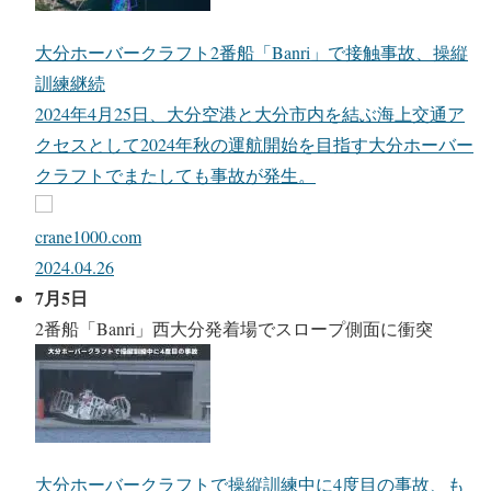
大分ホーバークラフト2番船「Banri」で接触事故、操縦
訓練継続
2024年4月25日、大分空港と大分市内を結ぶ海上交通ア
クセスとして2024年秋の運航開始を目指す大分ホーバー
クラフトでまたしても事故が発生。
crane1000.com
2024.04.26
7月5日
2番船「Banri」西大分発着場でスロープ側面に衝突
大分ホーバークラフトで操縦訓練中に4度目の事故、も