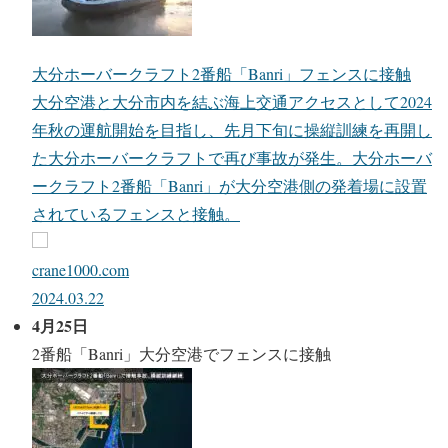
大分ホーバークラフト2番船「Banri」フェンスに接触
大分空港と大分市内を結ぶ海上交通アクセスとして2024
年秋の運航開始を目指し、先月下旬に操縦訓練を再開し
た大分ホーバークラフトで再び事故が発生。大分ホーバ
ークラフト2番船「Banri」が大分空港側の発着場に設置
されているフェンスと接触。
crane1000.com
2024.03.22
4月25日
2番船「Banri」大分空港でフェンスに接触