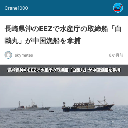
Crane1000
長崎県沖のEEZで水産庁の取締船「白
鷗丸」が中国漁船を拿捕
skymates
6か月前