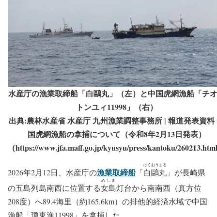
水産庁の漁業取締船「白鷗丸」（左）と中国虎網漁船「チ
トンユィ11998」（右）
出典:農林水産省 水産庁 九州漁業調整事務所 | 報道発表資料
国虎網漁船の拿捕について（令和8年2月13日発表）
（https://www.jfa.maff.go.jp/kyusyu/press/kantoku/260213.ht
はくおうまる
漁業取締船
2026年2月12日、水産庁の
「
白鷗丸
」が長崎県
めしま
の五島列島南西に位置する
女島
灯台から南南西（真方位
208度）へ89.4海里（約165.6km）の排他的経済水域で中国
漁船「瓊東漁11998」を拿捕した。