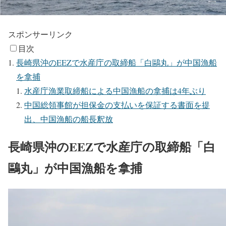
スポンサーリンク
目次
長崎県沖のEEZで水産庁の取締船「白鷗丸」が中国漁船
を拿捕
水産庁漁業取締船による中国漁船の拿捕は4年ぶり
中国総領事館が担保金の支払いを保証する書面を提
出、中国漁船の船長釈放
長崎県沖のEEZで水産庁の取締船「白
鷗丸」が中国漁船を拿捕