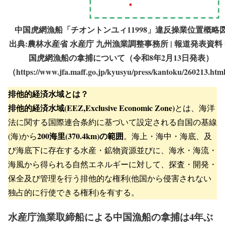
中国虎網漁船「チオントンユィ11998」違反操業位置概略
出典:農林水産省 水産庁 九州漁業調整事務所 | 報道発表資料
国虎網漁船の拿捕について（令和8年2月13日発表）
（https://www.jfa.maff.go.jp/kyusyu/press/kantoku/260213.ht
排他的経済水域とは？
排他的経済水域(EEZ,Exclusive Economic Zone)
とは、海洋
法に関する国際連合条約に基づいて設定される自国の基線
200海里(370.4km)の範囲
(海)から
。海上・海中・海底、及
び海底下に存在する水産・鉱物資源並びに、海水・海流・
海風から得られる自然エネルギーに対して、探査・開発・
保全及び管理を行う排他的な権利(他国から侵害されない
独占的に行使できる権利)を有する。
水産庁漁業取締船による中国漁船の拿捕は4年ぶ