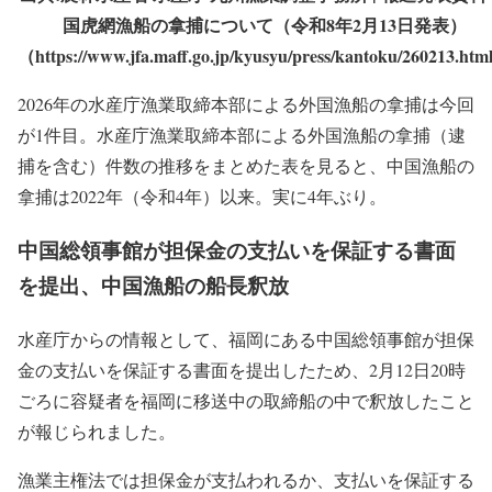
国虎網漁船の拿捕について（令和8年2月13日発表）
（https://www.jfa.maff.go.jp/kyusyu/press/kantoku/260213.ht
2026年の水産庁漁業取締本部による外国漁船の拿捕は今回
が1件目。水産庁漁業取締本部による外国漁船の拿捕（逮
捕を含む）件数の推移をまとめた表を見ると、中国漁船の
拿捕は2022年（令和4年）以来。実に4年ぶり。
中国総領事館が担保金の支払いを保証する書面
を提出、中国漁船の船長釈放
水産庁からの情報として、福岡にある中国総領事館が担保
金の支払いを保証する書面を提出したため、2月12日20時
ごろに容疑者を福岡に移送中の取締船の中で釈放したこと
が報じられました。
漁業主権法では担保金が支払われるか、支払いを保証する