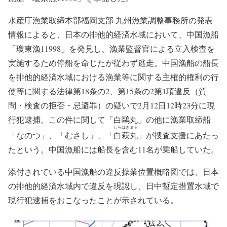
水産庁漁業取締本部福岡支部 九州漁業調整事務所の発表
情報によると、日本の排他的経済水域において、中国漁船
「瓊東漁11998」を発見し、漁業監督官による立入検査を
実施するため停船を命じたが従わず逃走。中国漁船の船長
を排他的経済水域における漁業等に関する主権的権利の行
使等に関する法律第18条の2、第15条の2第1項違反（質
問・検査の拒否・忌避罪）の疑いで2月12日12時23分に現
行犯逮捕。この件に関して「白鷗丸」の他に漁業取締船
しらはぎまる
「なのつ」、「むさし」、「
白萩丸
」が捜査支援にあたっ
たという。中国漁船には船長を含む11名が乗船していた。
添付されている中国漁船の違反操業位置概略図では、日本
の排他的経済水域内で違反を現認し、日中暫定措置水域で
現行犯逮捕をおこなったことが示されている。