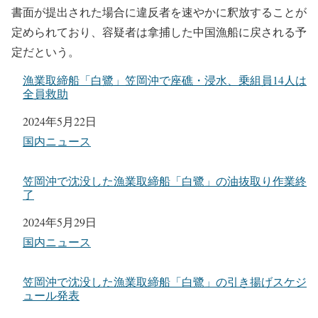
書面が提出された場合に違反者を速やかに釈放することが
定められており、容疑者は拿捕した中国漁船に戻される予
定だという。
漁業取締船「白鷺」笠岡沖で座礁・浸水、乗組員14人は
全員救助
日付
2024年5月22日
関連理由
国内ニュース
笠岡沖で沈没した漁業取締船「白鷺」の油抜取り作業終
了
日付
2024年5月29日
関連理由
国内ニュース
笠岡沖で沈没した漁業取締船「白鷺」の引き揚げスケジ
ュール発表