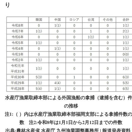
り
水産庁漁業取締本部による外国漁船の拿捕（逮捕を含む）
の推移
注1:（ ）内は水産庁漁業取締本部福岡支部による拿捕件数
数 注2:令和8年は1月1日から2月12日までの件数
出典:農林水産省 水産庁 九州漁業調整事務所 | 報道発表資料