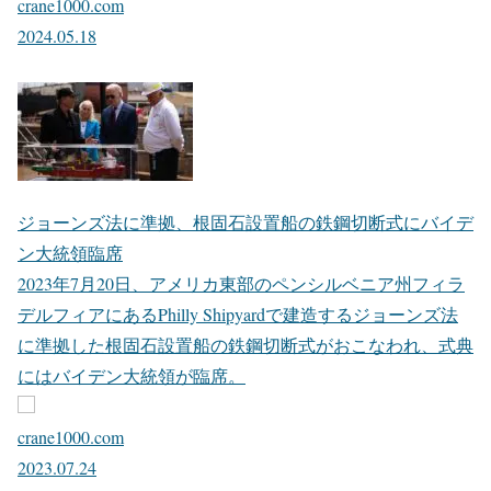
crane1000.com
2024.05.18
ジョーンズ法に準拠、根固石設置船の鉄鋼切断式にバイデ
ン大統領臨席
2023年7月20日、アメリカ東部のペンシルベニア州フィラ
デルフィアにあるPhilly Shipyardで建造するジョーンズ法
に準拠した根固石設置船の鉄鋼切断式がおこなわれ、式典
にはバイデン大統領が臨席。
crane1000.com
2023.07.24