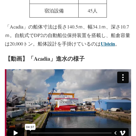
宿泊設備
45人
「Acadia」の船体寸法は長さ140.5ｍ、幅34.1ｍ、深さ10.7
ｍ。自航式でDP2の自動船位保持装置を搭載し、船倉容量
Ulstein
は20,000トン。船体設計を手掛けているのは
。
【動画】「Acadia」進水の様子