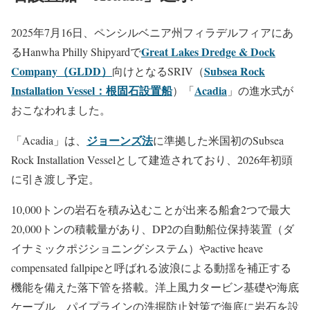
2025年7月16日、ペンシルベニア州フィラデルフィアにあ
Great Lakes Dredge & Dock
るHanwha Philly Shipyardで
Company（GLDD）
Subsea Rock
向けとなるSRIV（
Installation Vessel：根固石設置船
Acadia
）「
」の進水式が
おこなわれました。
ジョーンズ法
「Acadia」は、
に準拠した米国初のSubsea
Rock Installation Vesselとして建造されており、2026年初頭
に引き渡し予定。
10,000トンの岩石を積み込むことが出来る船倉2つで最大
20,000トンの積載量があり、DP2の自動船位保持装置（ダ
イナミックポジショニングシステム）やactive heave
compensated fallpipeと呼ばれる波浪による動揺を補正する
機能を備えた落下管を搭載。洋上風力タービン基礎や海底
ケーブル、パイプラインの洗掘防止対策で海底に岩石を設