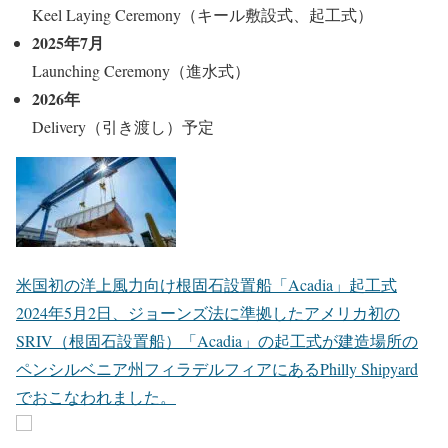
Keel Laying Ceremony（キール敷設式、起工式）
2025年7月
Launching Ceremony（進水式）
2026年
Delivery（引き渡し）予定
米国初の洋上風力向け根固石設置船「Acadia」起工式
2024年5月2日、ジョーンズ法に準拠したアメリカ初の
SRIV（根固石設置船）「Acadia」の起工式が建造場所の
ペンシルベニア州フィラデルフィアにあるPhilly Shipyard
でおこなわれました。