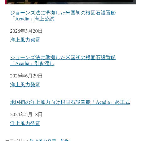
ジョーンズ法に準拠した米国初の根固石設置船
「Acadia」海上公試
日付
2026年3月20日
関連理由
洋上風力発電
ジョーンズ法に準拠した米国初の根固石設置船
「Acadia」引き渡し
日付
2026年6月29日
関連理由
洋上風力発電
米国初の洋上風力向け根固石設置船「Acadia」起工式
日付
2024年5月18日
関連理由
洋上風力発電
カテゴリー:
洋上風力発電
、
船舶