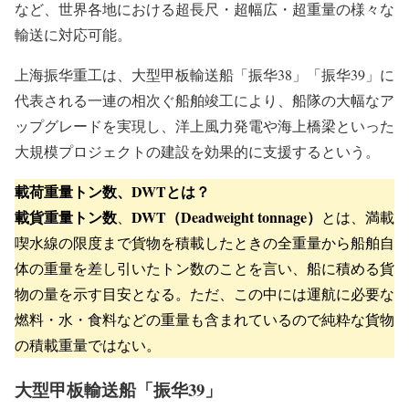
など、世界各地における超長尺・超幅広・超重量の様々な
輸送に対応可能。
上海振华重工は、大型甲板輸送船「振华38」「振华39」に
代表される一連の相次ぐ船舶竣工により、船隊の大幅なア
ップグレードを実現し、洋上風力発電や海上橋梁といった
大規模プロジェクトの建設を効果的に支援するという。
載荷重量トン数、DWTとは？
載貨重量トン数
DWT（Deadweight tonnage）
、
とは、満載
喫水線の限度まで貨物を積載したときの全重量から船舶自
体の重量を差し引いたトン数のことを言い、船に積める貨
物の量を示す目安となる。ただ、この中には運航に必要な
燃料・水・食料などの重量も含まれているので純粋な貨物
の積載重量ではない。
大型甲板輸送船「振华39」