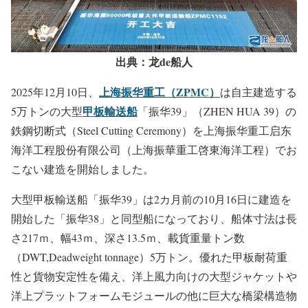
出典：龙de船人
上海振华重工（ZPMC）
2025年12月10日、
は自主建造する
甲板輸送船
5万トンの大型
「振华39」（ZHEN HUA 39）の
鉄鋼切断式（Steel Cutting Ceremony）を上海振华重工启东
海洋工程股份有限公司（上海振華重工啓東海洋工程）でお
こない建造を開始しました。
大型甲板輸送船「振华39」は2カ月前の10月16日に建造を
開始した「振华38」と同型船になっており、船体寸法は長
さ217ｍ、幅43ｍ、深さ13.5ｍ、載貨重量トン数
（DWT,Deadweight tonnage）5万トン。優れた甲板耐荷重
性と貨物安定性を備え、洋上風力向けの大型ジャケットや
洋上プラットフォームモジュールの他に巨大な橋梁構造物