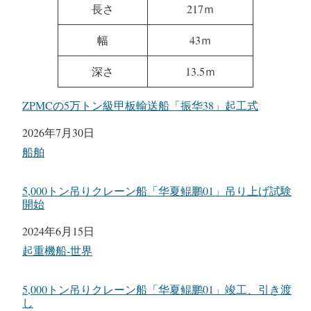
長さ
217ｍ
幅
43ｍ
深さ
13.5ｍ
ZPMCの5万トン級甲板輸送船「振华38」起工式
日付
2026年7月30日
関連理由
船舶
5,000トン吊りクレーン船「华夏鲲鹏01」吊り上げ試験
開始
日付
2024年6月15日
関連理由
起重機船-世界
5,000トン吊りクレーン船「华夏鲲鹏01」竣工、引き渡
し