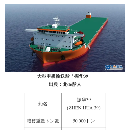
大型甲板輸送船「振华39」
出典：龙de船人
振华39
船名
（ZHEN HUA 39）
載貨重量トン数
50,000トン