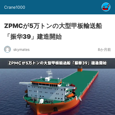
Crane1000
ZPMCが5万トンの大型甲板輸送船
「振华39」建造開始
skymates
8か月前