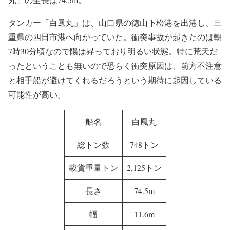
タンカー「白鳳丸」は、山口県の徳山下松港を出港し、三
重県の四日市港へ向かっていた。衝突事故が起きたのは朝
7時30分頃なので陽は昇っており明るい状態。特に荒天だ
ったということも無いので恐らく衝突原因は、前方不注意
と相手船が避けてくれるだろうという期待に起因している
可能性が高い。
船名
白鳳丸
総トン数
748トン
載貨重量トン
2,125トン
長さ
74.5m
幅
11.6m