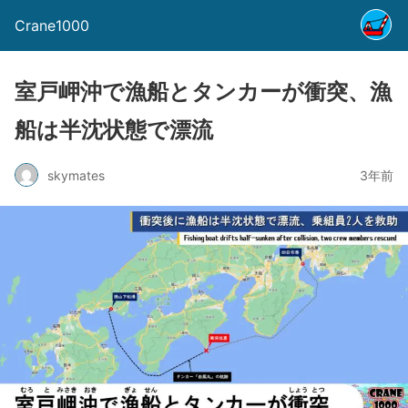
Crane1000
室戸岬沖で漁船とタンカーが衝突、漁
船は半沈状態で漂流
skymates
3年前