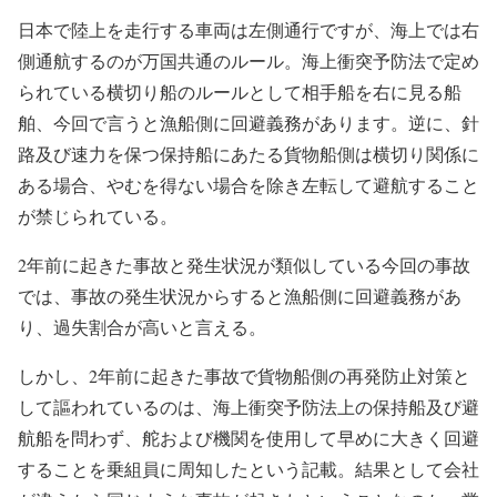
日本で陸上を走行する車両は左側通行ですが、海上では右
側通航するのが万国共通のルール。海上衝突予防法で定め
られている横切り船のルールとして相手船を右に見る船
舶、今回で言うと漁船側に回避義務があります。逆に、針
路及び速力を保つ保持船にあたる貨物船側は横切り関係に
ある場合、やむを得ない場合を除き左転して避航すること
が禁じられている。
2年前に起きた事故と発生状況が類似している今回の事故
では、事故の発生状況からすると漁船側に回避義務があ
り、過失割合が高いと言える。
しかし、2年前に起きた事故で貨物船側の再発防止対策と
して謳われているのは、海上衝突予防法上の保持船及び避
航船を問わず、舵および機関を使用して早めに大きく回避
することを乗組員に周知したという記載。結果として会社