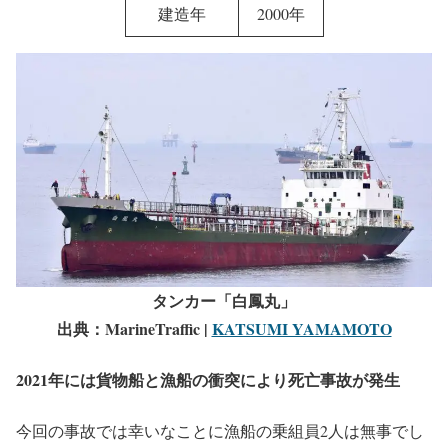
建造年
2000年
タンカー「白鳳丸」
出典：MarineTraffic |
KATSUMI YAMAMOTO
2021年には貨物船と漁船の衝突により死亡事故が発生
今回の事故では幸いなことに漁船の乗組員2人は無事でし