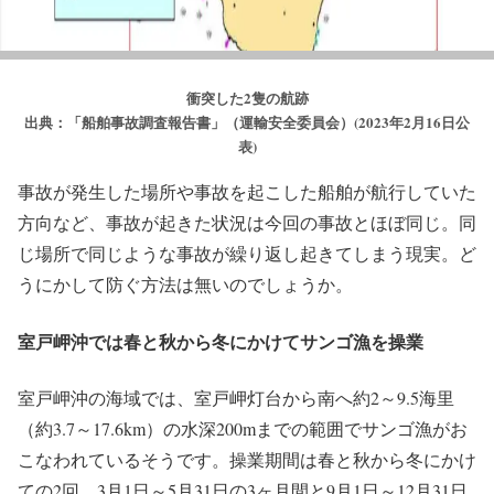
衝突した2隻の航跡
出典：「船舶事故調査報告書」（運輸安全委員会）(2023年2月16日公
表)
事故が発生した場所や事故を起こした船舶が航行していた
方向など、事故が起きた状況は今回の事故とほぼ同じ。同
じ場所で同じような事故が繰り返し起きてしまう現実。ど
うにかして防ぐ方法は無いのでしょうか。
室戸岬沖では春と秋から冬にかけてサンゴ漁を操業
室戸岬沖の海域では、室戸岬灯台から南へ約2～9.5海里
（約3.7～17.6km）の水深200mまでの範囲でサンゴ漁がお
こなわれているそうです。操業期間は春と秋から冬にかけ
ての2回、3月1日～5月31日の3ヶ月間と9月1日～12月31日