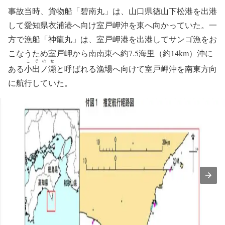
事故当時、貨物船「碧南丸」は、山口県徳山下松港を出港
して愛知県衣浦港へ向け室戸岬沖を東へ向かっていた。一
方で漁船「神龍丸」は、室戸岬港を出港してサンゴ漁をお
こなうため室戸岬から南南東へ約7.5海里（約14km）沖に
こでのせ
ある
小出ノ瀬
と呼ばれる漁場へ向けて室戸岬沖を南東方向
に航行していた。