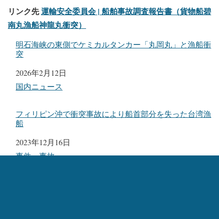
リンク先
運輸安全委員会 | 船舶事故調査報告書（貨物船碧
南丸漁船神龍丸衝突）
明石海峡の東側でケミカルタンカー「丸岡丸」と漁船衝
突
日付
2026年2月12日
関連理由
国内ニュース
フィリピン沖で衝突事故により船首部分を失った台湾漁
船
日付
2023年12月16日
関連理由
事件・事故
松山沖で全長171ｍのばら積み貨物船と漁船が衝突、け
が人なし
日付
2024年6月4日