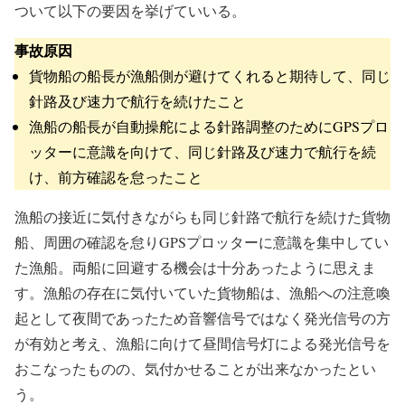
ついて以下の要因を挙げていいる。
事故原因
貨物船の船長が漁船側が避けてくれると期待して、同じ
針路及び速力で航行を続けたこと
漁船の船長が自動操舵による針路調整のためにGPSプロ
ッターに意識を向けて、同じ針路及び速力で航行を続
け、前方確認を怠ったこと
漁船の接近に気付きながらも同じ針路で航行を続けた貨物
船、周囲の確認を怠りGPSプロッターに意識を集中してい
た漁船。両船に回避する機会は十分あったように思えま
す。漁船の存在に気付いていた貨物船は、漁船への注意喚
起として夜間であったため音響信号ではなく発光信号の方
が有効と考え、漁船に向けて昼間信号灯による発光信号を
おこなったものの、気付かせることが出来なかったとい
う。