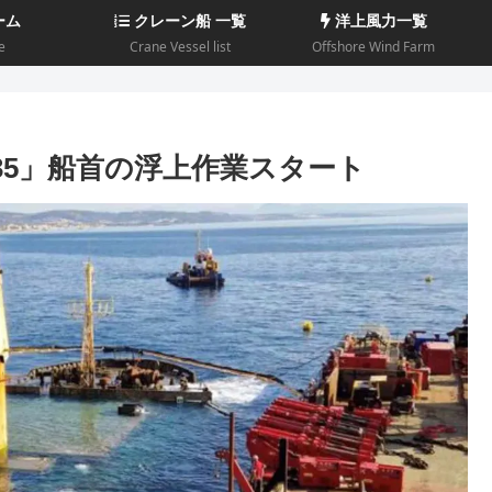
ーム
クレーン船 一覧
洋上風力一覧
e
Crane Vessel list
Offshore Wind Farm
35」船首の浮上作業スタート