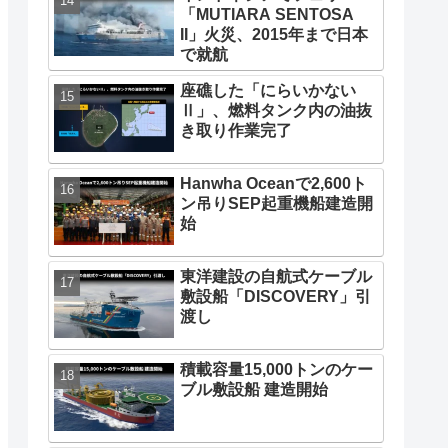
「MUTIARA SENTOSA
II」火災、2015年まで日本
で就航
座礁した「にらいかない
Ⅱ」、燃料タンク内の油抜
き取り作業完了
Hanwha Oceanで2,600ト
ン吊りSEP起重機船建造開
始
東洋建設の自航式ケーブル
敷設船「DISCOVERY」引
渡し
積載容量15,000トンのケー
ブル敷設船 建造開始