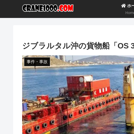
ホ
Hom
ジブラルタル沖の貨物船「OS 
事件・事故