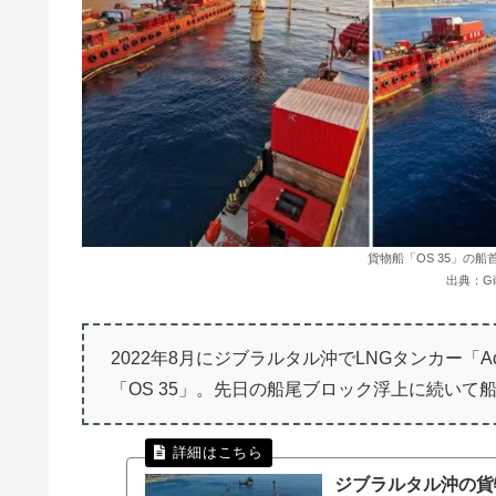
貨物船「OS 35」の
出典：Gibra
2022年8月にジブラルタル沖でLNGタンカー「
「OS 35」。先日の船尾ブロック浮上に続い
ジブラルタル沖の貨