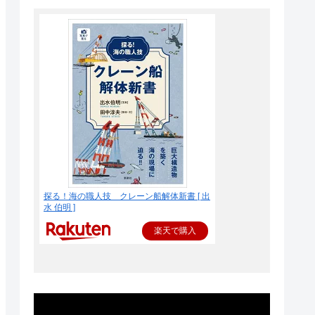
探る！海の職人技 クレーン船解体新書 [ 出
水 伯明 ]
楽天で購入