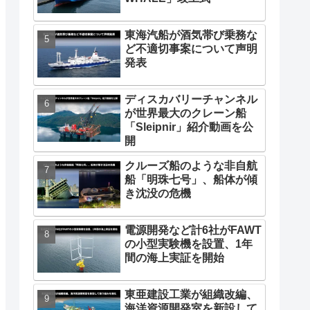
東海汽船が酒気帯び乗務な
ど不適切事案について声明
発表
ディスカバリーチャンネル
が世界最大のクレーン船
「Sleipnir」紹介動画を公
開
クルーズ船のような非自航
船「明珠七号」、船体が傾
き沈没の危機
電源開発など計6社がFAWT
の小型実験機を設置、1年
間の海上実証を開始
東亜建設工業が組織改編、
海洋資源開発室を新設して