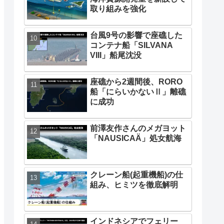
取り組みを強化
台風9号の影響で座礁した
コンテナ船「SILVANA
VIII」船尾沈没
座礁から2週間後、RORO
船「にらいかないⅡ」離礁
に成功
前澤友作さんのメガヨット
「NAUSICAÄ」処女航海
クレーン船(起重機船)の仕
組み、ヒミツを徹底解明
インドネシアでフェリー