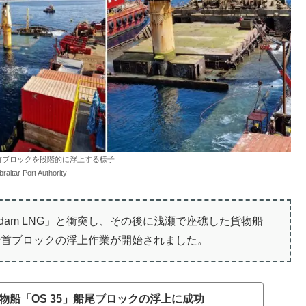
船首ブロックを段階的に浮上する様子
ltar Port Authority
Adam LNG」と衝突し、その後に浅瀬で座礁した貨物船
て船首ブロックの浮上作業が開始されました。
物船「OS 35」船尾ブロックの浮上に成功