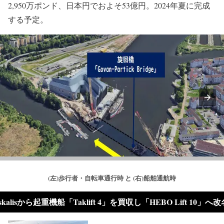
2,950万ポンド、日本円でおよそ53億円。2024年夏に完成
する予定。
(左)歩行者・自転車通行時 と (右)船舶通航時
skalisから起重機船「Taklift 4」を買収し「HEBO Lift 10」へ改