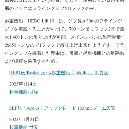
船のフックはフライングジブの1フックのみ。
起重機船「HEBO Lift 10」は、ジブ長さ30mのフライング
ジブを着脱することが可能で、700トン吊りフック2基で最
大1,400トンの吊り上げが可能。メインスパンの吊荷重量
は650トンなので1フックで吊り上げ出来たようです。フラ
イングジブを装着した理由は、吊荷と起重機船との離隔お
よび揚程を確保するため。
HEBOがBoskalisから起重機船「Taklift 4」を買収
日付
2023年1月4日
関連理由
起重機船-世界
SEP船「Aeolus」アップグレード 133mのブーム設置
日付
2023年1月21日
関連理由
起重機船-世界