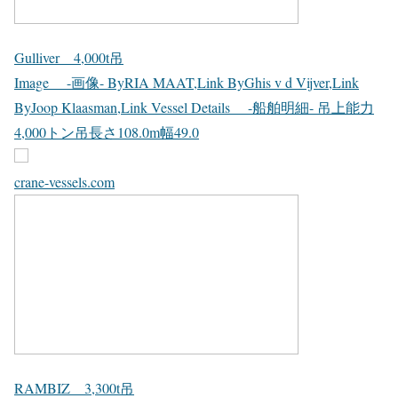
Gulliver 4,000t吊
Image -画像- ByRIA MAAT,Link ByGhis v d Vijver,Link
ByJoop Klaasman,Link Vessel Details -船舶明細- 吊上能力
4,000トン吊長さ108.0m幅49.0
crane-vessels.com
RAMBIZ 3,300t吊