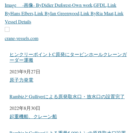
Image -画像- ByDidier Duforest-Own work,GFDL,Link
ByHans Elbers,Link ByIan Greenwood,Link ByRia Maat,Link
Vessel Details
crane-vessels.com
ヒンクリーポイントC原発にタービンホールクレーンガ
ーダー運搬
日付
2023年9月27日
関連理由
原子力発電
RambizとGulliverによる原発取水口・放水口の設置完了
日付
2022年8月30日
関連理由
起重機船、クレーン船
RambizとGulliverによる重量5,000トンの原発取水口設置