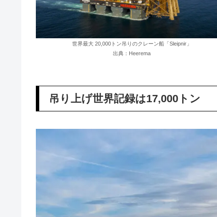
世界最大 20,000トン吊りのクレーン船「Sleipnir」
出典：Heerema
吊り上げ世界記録は17,000トン