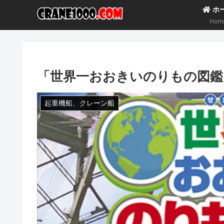
ホ
Hom
「世界一おおきいのりもの図鑑
起重機船、クレーン船