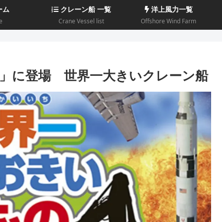
ーム
クレーン船 一覧
洋上風力一覧
e
Crane Vessel list
Offshore Wind Farm
」に登場 世界一大きいクレーン船