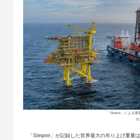
「Sleipnir」によ
出
「Sleipnir」が記録した世界最大の吊り上げ重量は