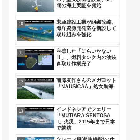
間の海上実証を開始
東亜建設工業が組織改編、
海洋資源開発室を新設して
取り組みを強化
座礁した「にらいかない
Ⅱ」、燃料タンク内の油抜
き取り作業完了
前澤友作さんのメガヨット
「NAUSICAÄ」処女航海
インドネシアでフェリー
「MUTIARA SENTOSA
II」火災、2015年まで日本
で就航
クレーン船(起重機船)の仕