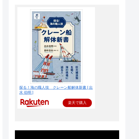
探る！海の職人技 クレーン船解体新書 [ 出
水 伯明 ]
楽天で購入