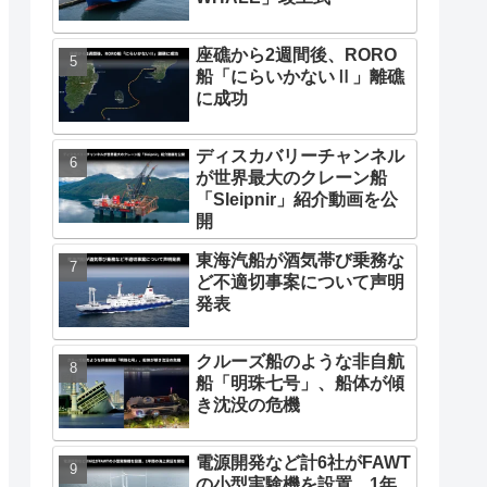
座礁から2週間後、RORO
船「にらいかないⅡ」離礁
に成功
ディスカバリーチャンネル
が世界最大のクレーン船
「Sleipnir」紹介動画を公
開
東海汽船が酒気帯び乗務な
ど不適切事案について声明
発表
クルーズ船のような非自航
船「明珠七号」、船体が傾
き沈没の危機
電源開発など計6社がFAWT
の小型実験機を設置、1年