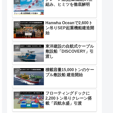
組み、ヒミツを徹底解明
Hanwha Oceanで2,600ト
ン吊りSEP起重機船建造開
始
東洋建設の自航式ケーブル
敷設船「DISCOVERY」引
渡し
積載容量15,000トンのケー
ブル敷設船 建造開始
フローティングドックに
2,200トン吊りクレーン搭
載「四航永盛」引渡