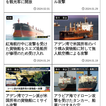
を観光客に開放
ル攻撃
2024.02.01
2024.01.29
船舶
事件・事故
紅海航行中に攻撃を受け
アデン湾で米国所有のバ
た貨物船をスエズ造船所
ラ積み貨物船に対して無
が修理のため受け入れ
人航空機による攻撃
2024.01.24
2024.01.19
事件・事故
事件・事故
アデン湾でフーシ派が米
アラビア海でドローン攻
国所有の貨物船にミサイ
撃を受けたタンカー、船
ル攻撃
尾には大きな穴