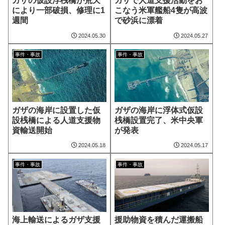
ガザの仮設浮桟橋が荒天
ガザで人道支援活動をお
により一部破損、修理に1
こなう米軍艦船4隻が高波
週間
で砂浜に漂着
2024.05.30
2024.05.27
事件・事故
事件・事故
ガザの海岸に設置した仮
ガザの海岸に浮体式仮設
設桟橋による人道支援物
桟橋設置完了、米中央軍
資輸送開始
が発表
2024.05.18
2024.05.17
事件・事故
事件・事故
海上輸送によるガザ支援
援助物資を積んだ運搬船