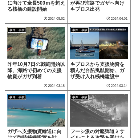
に向けて全長500ｍを超え
が再び海路でガザへ向け
る桟橋の建設開始
キプロス出発
2024.05.02
2024.04.01
事件・事故
事件・事故
昨年10月7日の戦闘開始以
キプロスから支援物資を
降、海路で初めての支援
積んだ台船曳航開始、ガ
物資がガザ到着
ザ受け入れ桟橋建設中
2024.03.18
2024.03.14
事件・事故
事件・事故
ガザへ支援物資輸送に向
フーシ派の対艦弾道ミサ
けて臨時桟橋設置を計
イルによる攻撃を受けた