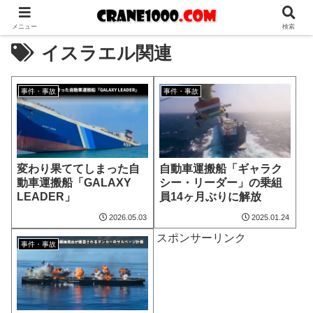
メニュー
検索
イスラエル関連
事件・事故
事件・事故
変わり果ててしまった自
自動車運搬船「ギャラク
動車運搬船「GALAXY
シー・リーダー」の乗組
LEADER」
員14ヶ月ぶりに解放
2026.05.03
2025.01.24
スポンサーリンク
事件・事故