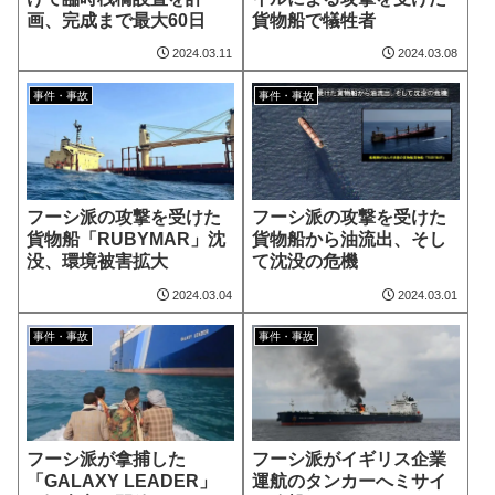
画、完成まで最大60日
貨物船で犠牲者
2024.03.11
2024.03.08
事件・事故
事件・事故
フーシ派の攻撃を受けた
フーシ派の攻撃を受けた
貨物船「RUBYMAR」沈
貨物船から油流出、そし
没、環境被害拡大
て沈没の危機
2024.03.04
2024.03.01
事件・事故
事件・事故
フーシ派が拿捕した
フーシ派がイギリス企業
「GALAXY LEADER」
運航のタンカーへミサイ