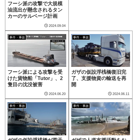
フーシ派の攻撃で大規模
油流出が懸念されるタン
カーのサルベージ計画
2024.09.04
事件・事故
事件・事故
フーシ派による攻撃を受
ガザの仮設浮桟橋復旧完
けた貨物船「Tutor」、2
了、支援物資の輸送を再
隻目の沈没被害
開
2024.06.20
2024.06.11
事件・事故
事件・事故