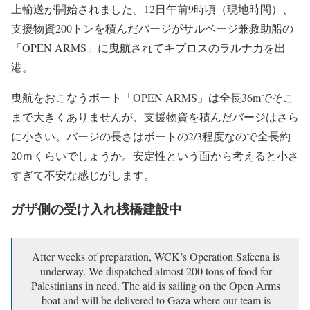
上輸送が開始されました。12日午前9時頃（現地時間）、
支援物資200トンを積んだバージがサルベージ兼救助船の
「OPEN ARMS」に曳航されてキプロスのラルナカを出
港。
曳航をおこなうボート「OPEN ARMS」は全長36mでそこ
まで大きくありませんが、支援物資を積んだバージはさら
に小さい。バージの長さはボートの2/3程度なので全長約
20ｍくらいでしょうか。安定性という面から考えると小さ
すぎて不安な感じがします。
ガザ側の受け入れ桟橋建設中
After weeks of preparation, WCK’s Operation Safeena is
underway. We dispatched almost 200 tons of food for
Palestinians in need. The aid is sailing on the Open Arms
boat and will be delivered to Gaza where our team is