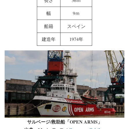
長さ
36ｍ
幅
9ｍ
船籍
スペイン
建造年
1974年
サルベージ/救助船「OPEN ARMS」