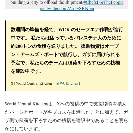
building a jetty to offload the shipment.
#ChefsForThePeople
pic.twitter.com/Zu1FSBNfeu
— World Central Kitchen (@WCKitchen)
March 12, 2024
数週間の準備を経て、WCK のセーフエナ作戦が進行
中です。 私たちは困っているパレスチナ人のために
約200トンの食糧を送りました。 援助物資はオープ
ン・アームズ・ボートで航行し、ガザに届けられる
予定で、私たちのチームは積荷を下ろすための桟橋
を建設中です。
X | World Central Kitchen（
@WCKitchen
）
World Central Kitchenは、Xへの投稿の中で支援物資を積ん
だバージとボートがキプロスを出港したことに加えて、ガ
ザ側で積荷を下ろすための桟橋を建設中であることを明ら
かにしています。