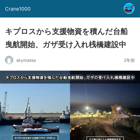
Crane1000
キプロスから支援物資を積んだ台船
曳航開始、ガザ受け入れ桟橋建設中
skymates
2年前