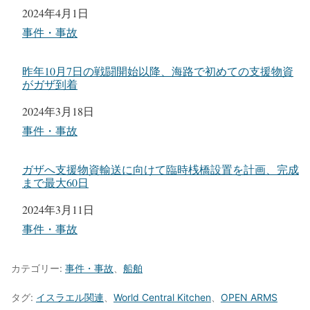
日付
2024年4月1日
関連理由
事件・事故
昨年10月7日の戦闘開始以降、海路で初めての支援物資
がガザ到着
日付
2024年3月18日
関連理由
事件・事故
ガザへ支援物資輸送に向けて臨時桟橋設置を計画、完成
まで最大60日
日付
2024年3月11日
関連理由
事件・事故
カテゴリー:
事件・事故
、
船舶
タグ:
イスラエル関連
、
World Central Kitchen
、
OPEN ARMS