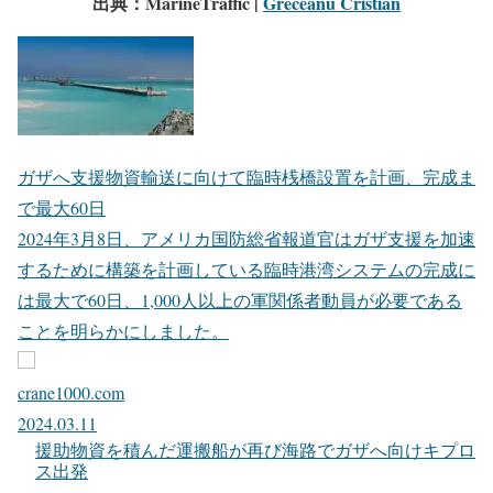
出典：MarineTraffic |
Greceanu Cristian
ガザへ支援物資輸送に向けて臨時桟橋設置を計画、完成ま
で最大60日
2024年3月8日、アメリカ国防総省報道官はガザ支援を加速
するために構築を計画している臨時港湾システムの完成に
は最大で60日、1,000人以上の軍関係者動員が必要である
ことを明らかにしました。
crane1000.com
2024.03.11
援助物資を積んだ運搬船が再び海路でガザへ向けキプロ
ス出発