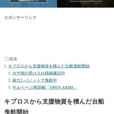
スポンサーリンク
目次
キプロスから支援物資を積んだ台船曳航開始
ガザ側の受け入れ桟橋建設中
速力2～3ノットで曳航中
サルベージ/救助船「OPEN ARMS」
キプロスから支援物資を積んだ台船
曳航開始