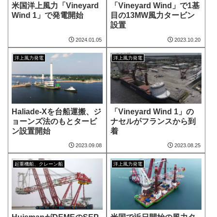
米国洋上風力「Vineyard
「Vineyard Wind」で1基
Wind 1」で発電開始
目の13MW風力タービン
設置
2024.01.05
2023.10.20
洋上風力発電
洋上風力発電
Haliade-Xを台船運搬、ジ
「Vineyard Wind 1」の
ョーンズ法のもとタービ
ナセルがフランスから到
ン設置開始
着
2023.09.08
2023.08.25
起重機船、クレーン船
洋上風力発電