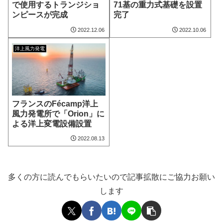
で使用するトランジショ
71基の重力式基礎を設置
ンピースが完成
完了
2022.12.06
2022.10.06
洋上風力発電
フランスのFécamp洋上
風力発電所で「Orion」に
よる洋上変電設備設置
2022.08.13
多くの方に読んでもらいたいので記事拡散にご協力お願い
します