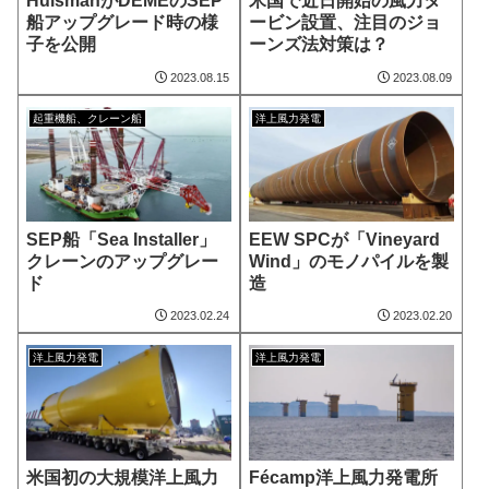
HuismanがDEMEのSEP
米国で近日開始の風力タ
船アップグレード時の様
ービン設置、注目のジョ
子を公開
ーンズ法対策は？
2023.08.15
2023.08.09
起重機船、クレーン船
洋上風力発電
SEP船「Sea Installer」
EEW SPCが「Vineyard
クレーンのアップグレー
Wind」のモノパイルを製
ド
造
2023.02.24
2023.02.20
洋上風力発電
洋上風力発電
米国初の大規模洋上風力
Fécamp洋上風力発電所