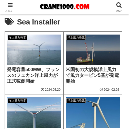
メニュー
検索
Sea Installer
洋上風力発電
洋上風力発電
発電容量500MW、フラン
米国初の大規模洋上風力
スのフェカン洋上風力が
で風力タービン5基が発電
正式稼働開始
開始
2024.05.20
2024.02.26
洋上風力発電
洋上風力発電