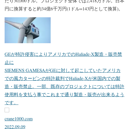
たり30,000ドル。プロジェクト全体では2,418万ドル。日本
円に換算すると約34億6千万円(1ドル=143円として換算)。
GEが特許侵害によりアメリカでのHaliade-X製造・販売禁
止に
SIEMENS GAMESAがGEに対して起こしていたアメリカ
での風力タービンの特許裁判でHaliade-Xが米国内での製
造・販売禁止。一部、既存のプロジェクトについては特許
使用料を支払う事でこれまで通り製造・販売が出来るよう
です。
crane1000.com
2022.09.09