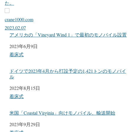
た。
crane1000.com
2023.02.07
アメリカの「Vineyard Wind 1」で最初のモノパイル設置
日付
2023年6月9日
関連理由
着床式
ドイツで2023年4月から打設予定の1,421トンのモノパイ
ル
日付
2022年8月15日
関連理由
着床式
米国「Coastal Virginia」向けモノパイル、輸送開始
日付
2023年9月29日