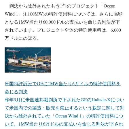
判決から除外されたもう1件のプロジェクト「Ocean
Wind 1」(1,100MW)の特許使用料については、さらに高額
となる1MW当たり60,000ドルの支払いを命じる判決が下
されています。プロジェクト全体の特許使用料は、6,600
万ドルにのぼる。
米国特許訴訟でGEに1MW当たり6万ドルの特許使用料を
命じる判決
昨年9月に米国連邦裁判所で下されたGEのHaliade-Xについ
て米国内での製造・販売を禁止するという裁定に関して判
決から除外されていた「Ocean Wind 1」の特許使用料につ
いて、1MW当たり6万ドルの支払いを命じる判決が下され