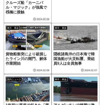
クルーズ船「カーニバ
ル・マジック」が強風で
桟橋に接触
2024.02.09
事件・事故
事件・事故
貨物船衝突により破損し
隠岐諸島沖の日本海で韓
たライン川の閘門、解体
国漁船が火災転覆、乗組
作業開始
員9人は全員無事
2024.02.09
2024.02.07
国内ニュース
事件・事故