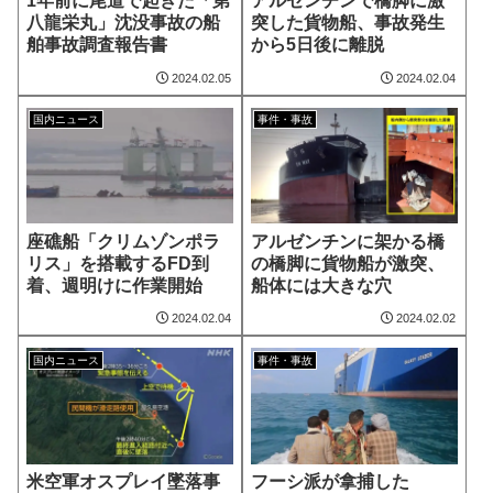
1年前に尾道で起きた「第
アルゼンチンで橋脚に激
八龍栄丸」沈没事故の船
突した貨物船、事故発生
舶事故調査報告書
から5日後に離脱
2024.02.05
2024.02.04
国内ニュース
事件・事故
座礁船「クリムゾンポラ
アルゼンチンに架かる橋
リス」を搭載するFD到
の橋脚に貨物船が激突、
着、週明けに作業開始
船体には大きな穴
2024.02.04
2024.02.02
国内ニュース
事件・事故
米空軍オスプレイ墜落事
フーシ派が拿捕した