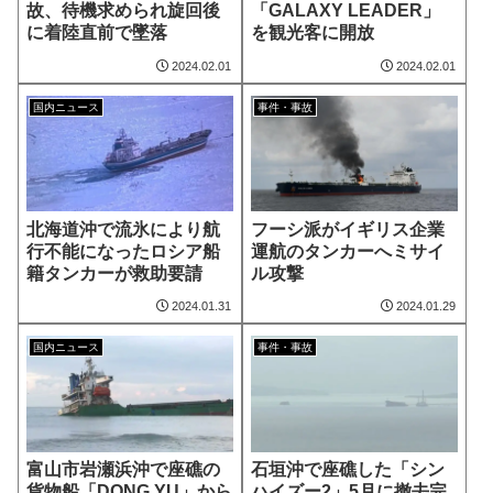
故、待機求められ旋回後
「GALAXY LEADER」
に着陸直前で墜落
を観光客に開放
2024.02.01
2024.02.01
国内ニュース
事件・事故
北海道沖で流氷により航
フーシ派がイギリス企業
行不能になったロシア船
運航のタンカーへミサイ
籍タンカーが救助要請
ル攻撃
2024.01.31
2024.01.29
国内ニュース
事件・事故
富山市岩瀬浜沖で座礁の
石垣沖で座礁した「シン
貨物船「DONG YU」から
ハイズー2」5月に撤去完