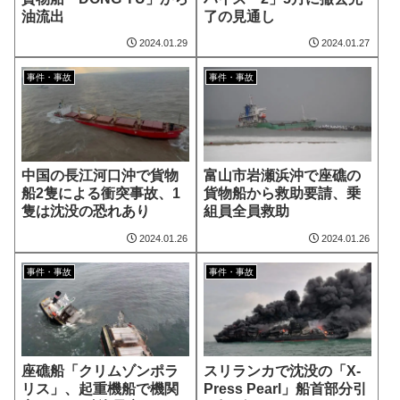
油流出
了の見通し
2024.01.29
2024.01.27
事件・事故
事件・事故
中国の長江河口沖で貨物
富山市岩瀬浜沖で座礁の
船2隻による衝突事故、1
貨物船から救助要請、乗
隻は沈没の恐れあり
組員全員救助
2024.01.26
2024.01.26
事件・事故
事件・事故
座礁船「クリムゾンポラ
スリランカで沈没の「X-
リス」、起重機船で機関
Press Pearl」船首部分引