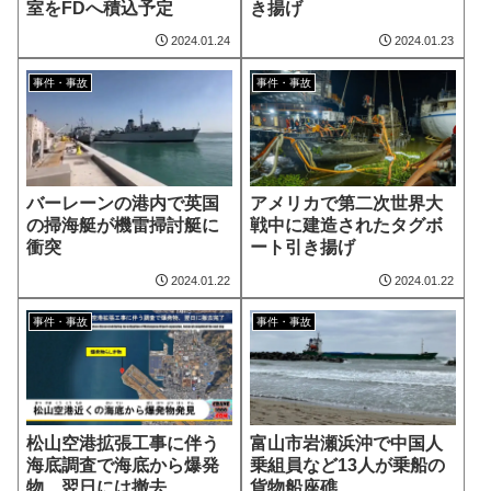
室をFDへ積込予定
き揚げ
2024.01.24
2024.01.23
事件・事故
事件・事故
バーレーンの港内で英国
アメリカで第二次世界大
の掃海艇が機雷掃討艇に
戦中に建造されたタグボ
衝突
ート引き揚げ
2024.01.22
2024.01.22
事件・事故
事件・事故
松山空港拡張工事に伴う
富山市岩瀬浜沖で中国人
海底調査で海底から爆発
乗組員など13人が乗船の
物、翌日には撤去
貨物船座礁