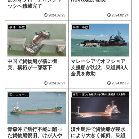
ックへ積載完了
2024.02.25
2024.02.24
事件・事故
事件・事故
中国で貨物船が橋に衝
マレーシアでオフショア
突、橋桁が一部落下
支援船が沈没、乗組員8人
全員を救助
2024.02.23
2024.02.19
国内ニュース
事件・事故
青森沖で航行不能に陥っ
済州島沖で貨物船が浸水
た貨物船復旧、けが人や
により大きく傾斜、乗組