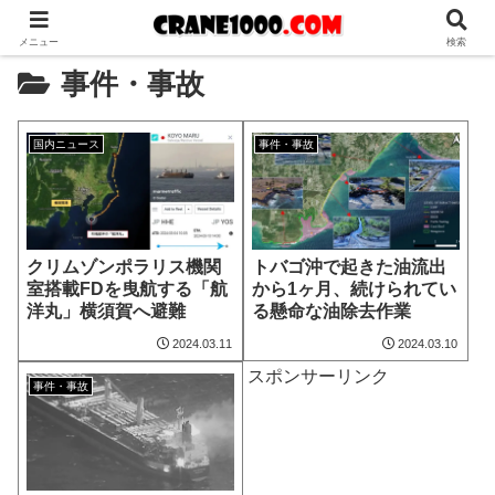
メニュー
検索
事件・事故
国内ニュース
事件・事故
クリムゾンポラリス機関
トバゴ沖で起きた油流出
室搭載FDを曳航する「航
から1ヶ月、続けられてい
洋丸」横須賀へ避難
る懸命な油除去作業
2024.03.11
2024.03.10
スポンサーリンク
事件・事故