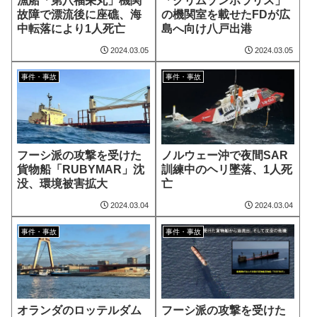
漁船「第八福栄丸」機関
「クリムゾンポラリス」
故障で漂流後に座礁、海
の機関室を載せたFDが広
中転落により1人死亡
島へ向け八戸出港
2024.03.05
2024.03.05
事件・事故
事件・事故
フーシ派の攻撃を受けた
ノルウェー沖で夜間SAR
貨物船「RUBYMAR」沈
訓練中のヘリ墜落、1人死
没、環境被害拡大
亡
2024.03.04
2024.03.04
事件・事故
事件・事故
オランダのロッテルダム
フーシ派の攻撃を受けた