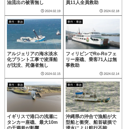
油流出の被害無し
員11人全員救助
2024.02.19
2024.02.18
事件・事故
事件・事故
アルジェリアの海水淡水
フィリピンでRo-Roフェ
化プラント工事で浚渫船
リー座礁、乗客71人は無
が沈没、死傷者無し
事救助
2024.02.15
2024.02.14
事件・事故
事件・事故
イギリスで港口の浅瀬に
沖縄県の沖合で漁船が大
タンカー座礁、最大10m
型船と衝突、船首破損で
の干満差が影響
浸水により航行不能