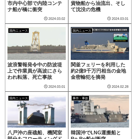
市内中心部で内陸コンテ
貨物船から油流出、そし
ナ船が橋に衝突
て沈没の危機
2024.03.02
2024.03.01
国内ニュース
国内ニュース
波浪警報発令中の防波堤
関釜フェリーを利用した
上で作業員が高波にさら
約2億9千万円相当の金地
われ転落、死亡事故
金密輸犯を摘発
2024.03.01
2024.02.28
国内ニュース
事件・事故
八戸沖の座礁船、機関室
韓国沖でLNG運搬船と
部分をフローティングド
Ro-Ro船が衝突