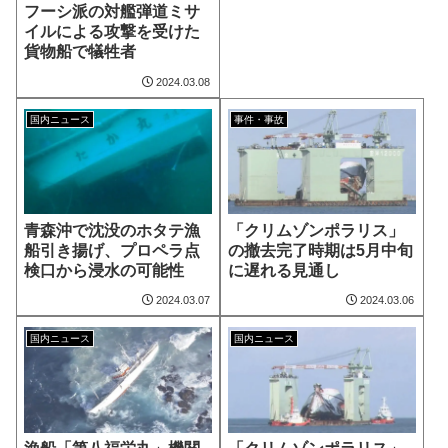
フーシ派の対艦弾道ミサ
イルによる攻撃を受けた
貨物船で犠牲者
2024.03.08
国内ニュース
事件・事故
青森沖で沈没のホタテ漁
「クリムゾンポラリス」
船引き揚げ、プロペラ点
の撤去完了時期は5月中旬
検口から浸水の可能性
に遅れる見通し
2024.03.07
2024.03.06
国内ニュース
国内ニュース