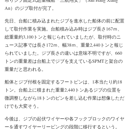
An）のジブ取付が完了。
先日、台船に積み込まれたジブを進水した船体の前に配置
して取付作業を実施。台船積み込み時はジブ長さ167ｍ、
総重量約3,100トンと報じられていましたが、取付時のニ
ュース記事では長さ172ｍ、幅38ｍ、重量2,440トンと報じ
られていました。ジブ長さの違いは意味不明ですが、660
トンの重量差は台船上でジブを支えているSPMTと架台の
重量だと思われる。
船体とジブ付根を固定するフートピンは、1本当たり約18
トン。台船上に積まれた重量2,440トンあるジブの位置を
微調整しながら18トンのピンを差し込む作業は想像しただ
けでも大変そう。
今後は、ジブの起伏ワイヤーや各フックブロックのワイヤ
ーを通すワイヤーリービングの段階に移行するという。