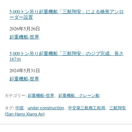
5,000トン吊り起重機船「三航翔安」による橋形アンロ
ーダー設置
日付
2026年5月26日
関連理由
起重機船-世界
5,000トン吊り起重機船「三航翔安」のジブ完成、長さ
167ｍ
日付
2024年5月31日
関連理由
起重機船-世界
カテゴリー:
起重機船-世界
、
起重機船、クレーン船
タグ:
中国
、
under construction
、
中交第三航務工程局
、
三航翔安
(San Hang Xiang An)