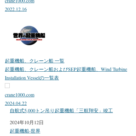
crane1000.com
2022.12.16
起重機船、クレーン船 一覧
起重機船、クレーン船およびSEP起重機船、Wind Turbine
Installation Vesselの一覧表
crane1000.com
2024.04.22
自航式5,000トン吊り起重機船「三航翔安」竣工
日付
2024年10月12日
関連理由
起重機船-世界