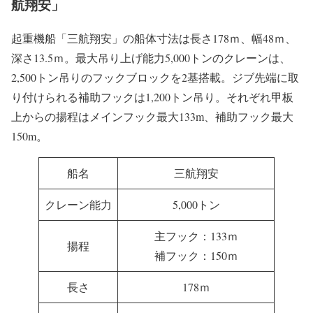
航翔安」
起重機船「三航翔安」の船体寸法は長さ178ｍ、幅48ｍ、
深さ13.5ｍ。最大吊り上げ能力5,000トンのクレーンは、
2,500トン吊りのフックブロックを2基搭載。ジブ先端に取
り付けられる補助フックは1,200トン吊り。それぞれ甲板
上からの揚程はメインフック最大133m、補助フック最大
150m。
船名
三航翔安
クレーン能力
5,000トン
主フック：133ｍ
揚程
補フック：150ｍ
長さ
178ｍ