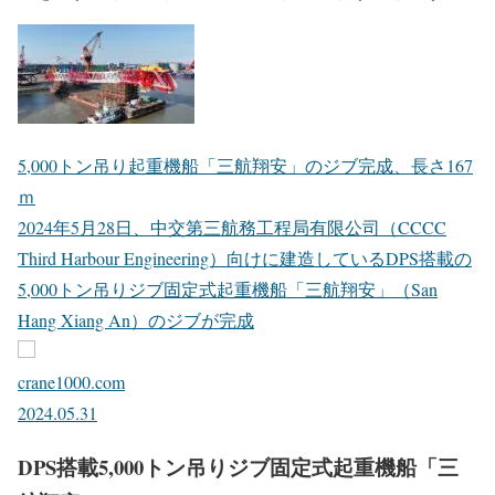
5,000トン吊り起重機船「三航翔安」のジブ完成、長さ167
ｍ
2024年5月28日、中交第三航務工程局有限公司（CCCC
Third Harbour Engineering）向けに建造しているDPS搭載の
5,000トン吊りジブ固定式起重機船「三航翔安」（San
Hang Xiang An）のジブが完成
crane1000.com
2024.05.31
DPS搭載5,000トン吊りジブ固定式起重機船「三