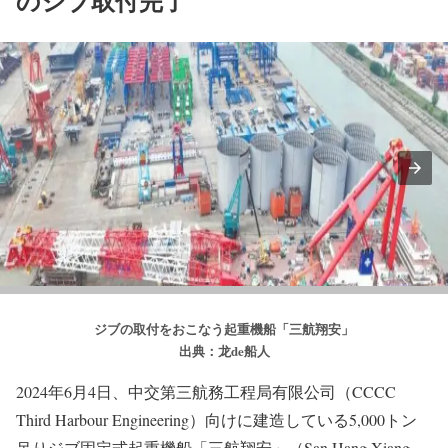
のジブ取付完了
ジブの取付をおこなう起重機船「三航翔安」
出典：龙de船人
2024年6月4日、中交第三航務工程局有限公司（CCCC
Third Harbour Engineering）向けに建造している5,000トン
吊りジブ固定式起重機船「三航翔安」（San Hang Xiang