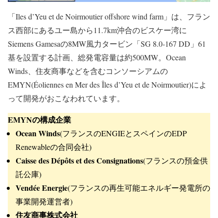
「Iles d’Yeu et de Noirmoutier offshore wind farm」は、フラン
ス西部にあるユー島から11.7km沖合のビスケー湾に
Siemens Gamesaの8MW風力タービン「SG 8.0-167 DD」61
基を設置する計画、総発電容量は約500MW。Ocean
Winds、住友商事などを含むコンソーシアムの
EMYN(Éoliennes en Mer des Îles d’Yeu et de Noirmoutier)によ
って開発がおこなわれています。
EMYNの構成企業
Ocean Winds
(フランスのENGIEとスペインのEDP
Renewableの合同会社)
Caisse des Dépôts et des Consignations
(フランスの預金供
託公庫)
Vendée Energie
(フランスの再生可能エネルギー発電所の
事業開発運営者)
住友商事株式会社