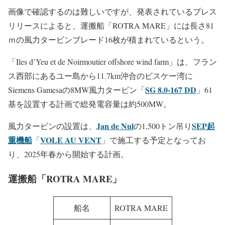
画像で確認するのは難しいですが、発表されているプレス
リリースによると、運搬船「ROTRA MARE」には長さ81
ｍの風力タービンブレード16枚が積まれているという。
「Iles d’Yeu et de Noirmoutier offshore wind farm」は、フラン
ス西部にあるユー島から11.7km沖合のビスケー湾に
SG 8.0-167 DD
Siemens Gamesaの8MW風力タービン「
」61
基を設置する計画で総発電容量は約500MW。
Jan de Nul
SEP起
風力タービンの設置は、
の1,500トン吊り
重機船
VOLE AU VENT
「
」で施工する予定となってお
り、2025年春から開始する計画。
運搬船「ROTRA MARE」
船名
ROTRA MARE