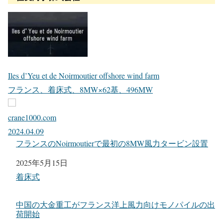
Iles d’Yeu et de Noirmoutier offshore wind farm
フランス、着床式、8MW×62基、496MW
crane1000.com
2024.04.09
フランスのNoirmoutierで最初の8MW風力タービン設置
日付
2025年5月15日
関連理由
着床式
中国の大金重工がフランス洋上風力向けモノパイルの出
荷開始