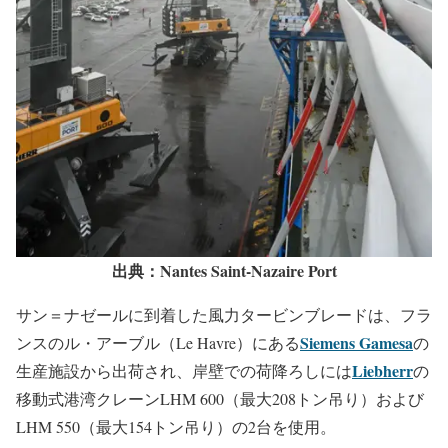
出典：Nantes Saint-Nazaire Port
サン＝ナゼールに到着した風力タービンブレードは、フラ
Siemens Gamesa
ンスのル・アーブル（Le Havre）にある
の
Liebherr
生産施設から出荷され、岸壁での荷降ろしには
の
移動式港湾クレーンLHM 600（最大208トン吊り）および
LHM 550（最大154トン吊り）の2台を使用。