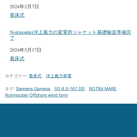
日付
2024年2月7日
関連理由
着床式
Noirmoutier洋上風力の変電所ジャケット基礎輸送準備完
了
日付
2024年5月17日
関連理由
着床式
カテゴリー:
着床式
、
洋上風力発電
タグ:
Siemens Gamesa
、
SG 8.0-167 DD
、
ROTRA MARE
、
Noirmoutier Offshore wind farm
Crane1000
トップへ戻る
モバイルバージョンを終了